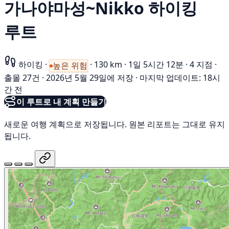
가나야마성~Nikko 하이킹
루트
하이킹
·
·
130 km
·
1일 5시간 12분
·
4 지점
·
높은 위험
출몰 27건
·
2026년 5월 29일에 저장
·
마지막 업데이트: 18시
간 전
이 루트로 내 계획 만들기
새로운 여행 계획으로 저장됩니다. 원본 리포트는 그대로 유지
됩니다.