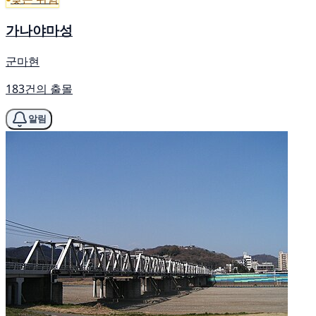
가나야마성
군마현
183건의 출몰
알림