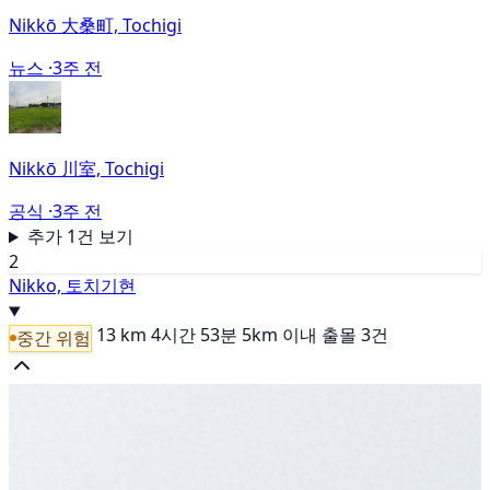
Nikkō 大桑町, Tochigi
뉴스 ·
3주 전
Nikkō 川室, Tochigi
공식 ·
3주 전
추가 1건 보기
2
Nikko, 토치기현
13 km
4시간 53분
5km 이내 출몰 3건
중간 위험