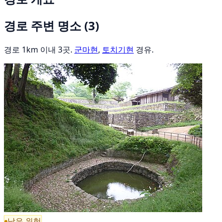
경로 주변 명소
(3)
경로 1km 이내 3곳.
군마현
,
토치기현
경유.
낮은 위험