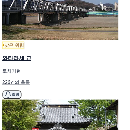
낮은 위험
와타라세 교
토치기현
226건의 출몰
알림