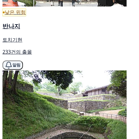
낮은 위험
반나지
토치기현
233건의 출몰
알림