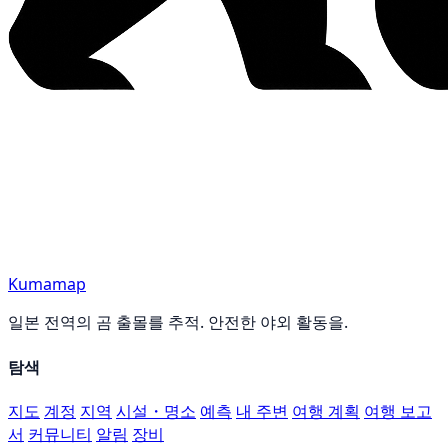
Kumamap
일본 전역의 곰 출몰를 추적. 안전한 야외 활동을.
탐색
지도
계정
지역
시설・명소
예측
내 주변
여행 계획
여행 보고
서
커뮤니티
알림
장비