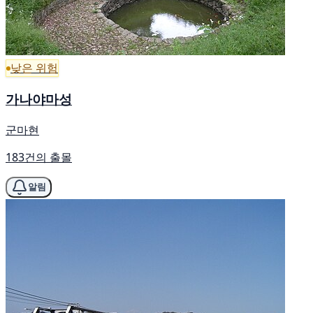
낮은 위험
가나야마성
군마현
183건의 출몰
알림