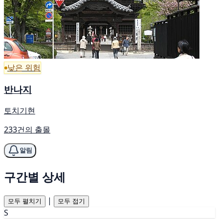
낮은 위험
반나지
토치기현
233건의 출몰
알림
구간별 상세
|
모두 펼치기
모두 접기
S