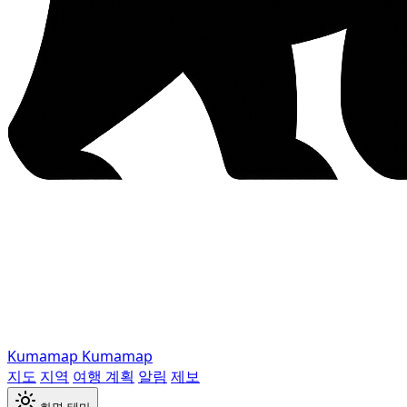
Kumamap
Kumamap
지도
지역
여행 계획
알림
제보