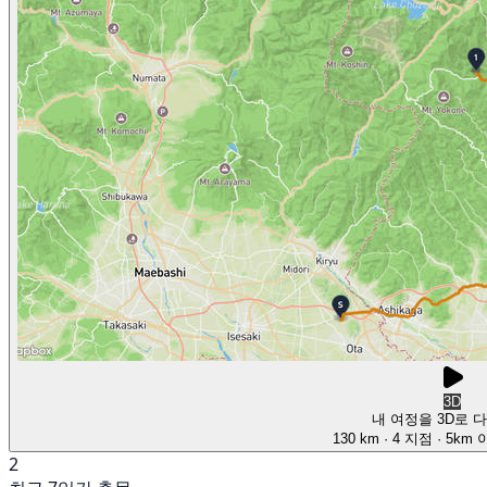
3D
내 여정을 3D로 
130 km
· 4 지점
· 5km
2