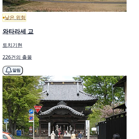
낮은 위험
와타라세 교
토치기현
226건의 출몰
알림