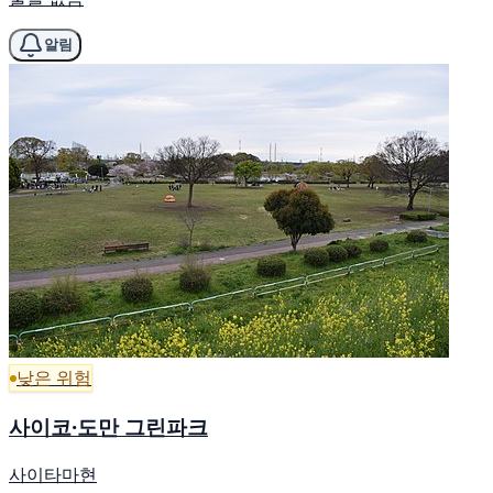
알림
낮은 위험
사이코·도만 그린파크
사이타마현