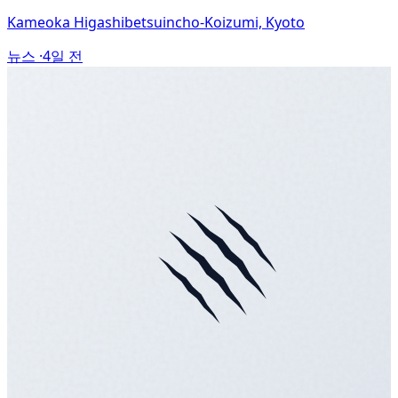
Kameoka Higashibetsuincho-Koizumi, Kyoto
뉴스 ·
4일 전