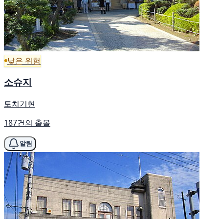
낮은 위험
소슈지
토치기현
187건의 출몰
알림