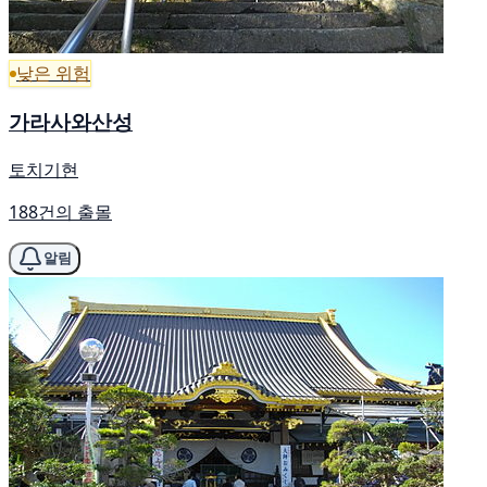
낮은 위험
가라사와산성
토치기현
188건의 출몰
알림