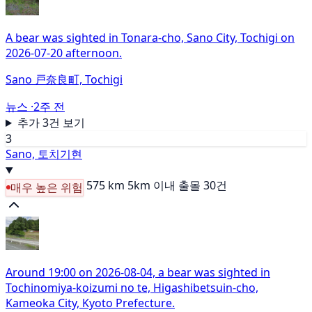
A bear was sighted in Tonara-cho, Sano City, Tochigi on
2026-07-20 afternoon.
Sano 戸奈良町, Tochigi
뉴스 ·
2주 전
추가 3건 보기
3
Sano, 토치기현
575 km
5km 이내 출몰 30건
매우 높은 위험
Around 19:00 on 2026-08-04, a bear was sighted in
Tochinomiya-koizumi no te, Higashibetsuin-cho,
Kameoka City, Kyoto Prefecture.