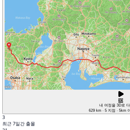
3D
내 여정을 3D로 
629 km
· 5 지점
· 5km
3
최근 7일간 출몰