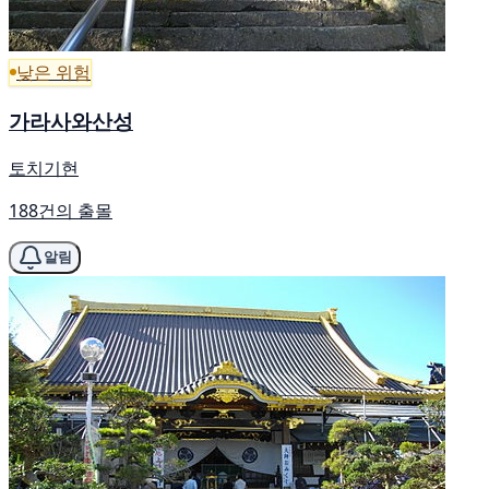
낮은 위험
가라사와산성
토치기현
188건의 출몰
알림