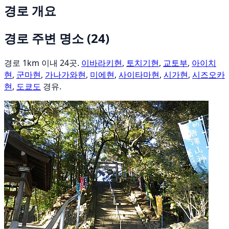
경로 개요
경로 주변 명소
(24)
경로 1km 이내 24곳.
이바라키현
,
토치기현
,
교토부
,
아이치
현
,
군마현
,
가나가와현
,
미에현
,
사이타마현
,
시가현
,
시즈오카
현
,
도쿄도
경유.