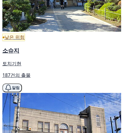
낮은 위험
소슈지
토치기현
187건의 출몰
알림