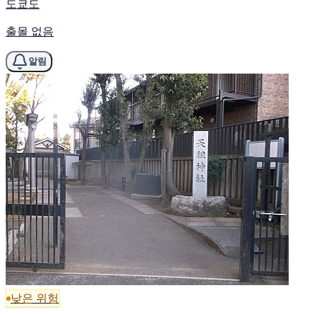
도쿄도
출몰 없음
알림
낮은 위험