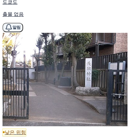
도쿄도
출몰 없음
알림
낮은 위험