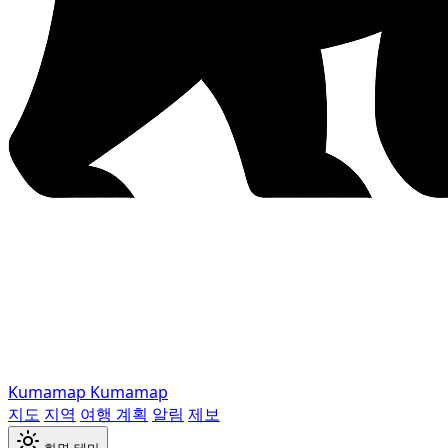
Kumamap
Kumamap
지도
지역
여행 계획
알림
제보