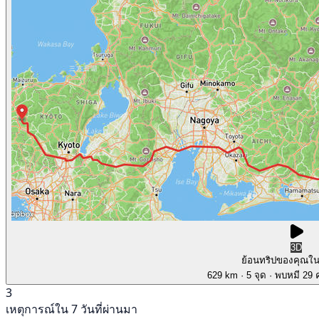
3D
ย้อนทริปของคุณใ
629 km
· 5 จุด
· พบหมี 29 ค
3
เหตุการณ์ใน 7 วันที่ผ่านมา