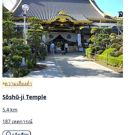
ความเสี่ยงต่ำ
Sōshū-ji Temple
5.4 km
187 เหตุการณ์
แจ้งเตือน