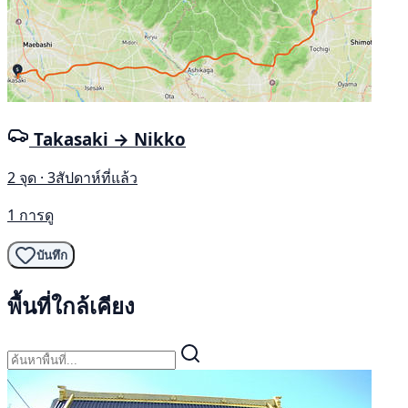
Takasaki → Nikko
2 จุด · 3สัปดาห์ที่แล้ว
1 การดู
บันทึก
พื้นที่ใกล้เคียง