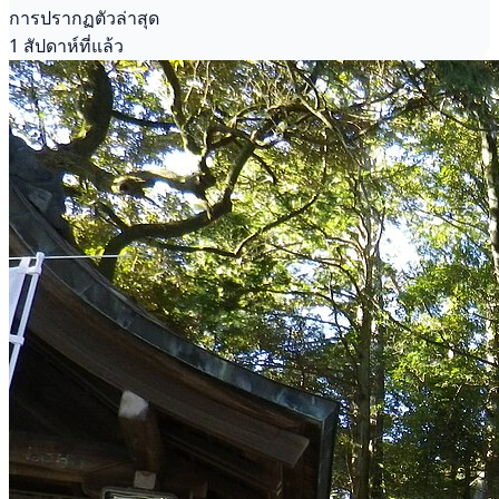
การปรากฏตัวล่าสุด
1 สัปดาห์ที่แล้ว