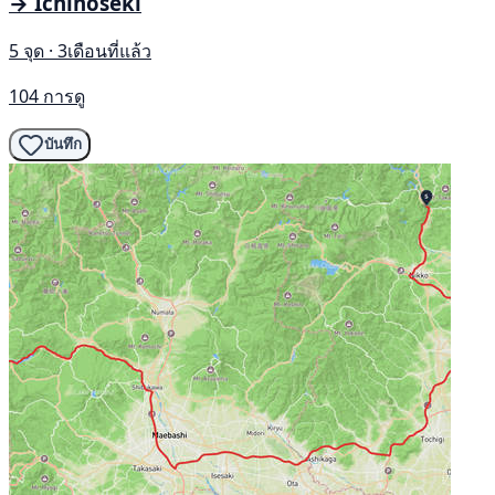
→ Ichinoseki
5 จุด · 3เดือนที่แล้ว
104 การดู
บันทึก