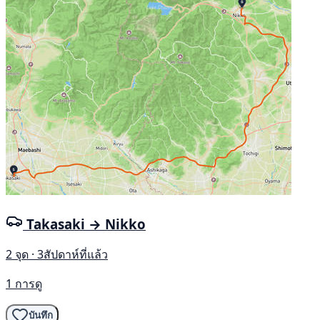
Takasaki → Nikko
2 จุด · 3สัปดาห์ที่แล้ว
1 การดู
บันทึก