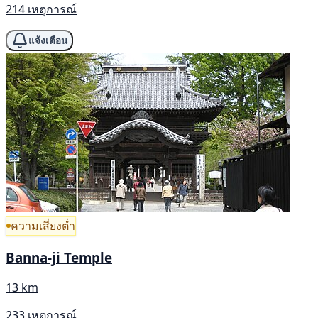
214 เหตุการณ์
แจ้งเตือน
ความเสี่ยงต่ำ
Banna-ji Temple
13 km
233 เหตุการณ์