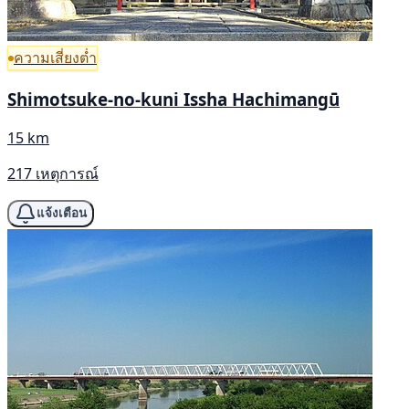
ความเสี่ยงต่ำ
Shimotsuke-no-kuni Issha Hachimangū
15 km
217 เหตุการณ์
แจ้งเตือน