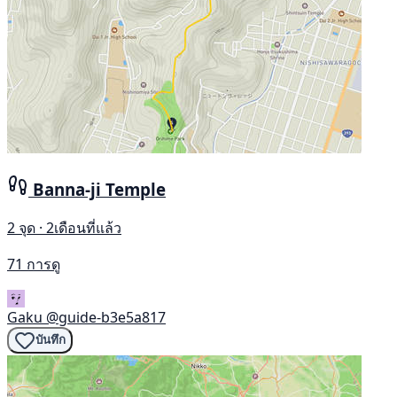
Banna-ji Temple
2 จุด · 2เดือนที่แล้ว
71 การดู
Gaku
@guide-b3e5a817
บันทึก