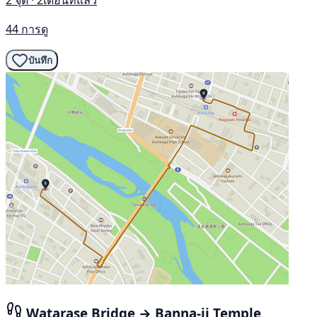
2 จุด · 2เดือนที่แล้ว
44 การดู
บันทึก
Watarase Bridge → Banna-ji Temple