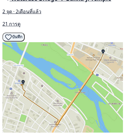
2 จุด · 2เดือนที่แล้ว
21 การดู
บันทึก