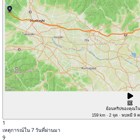
3D
ย้อนทริปของคุณใ
159 km
· 2 จุด
· พบหมี 9 คร
1
เหตุการณ์ใน 7 วันที่ผ่านมา
9