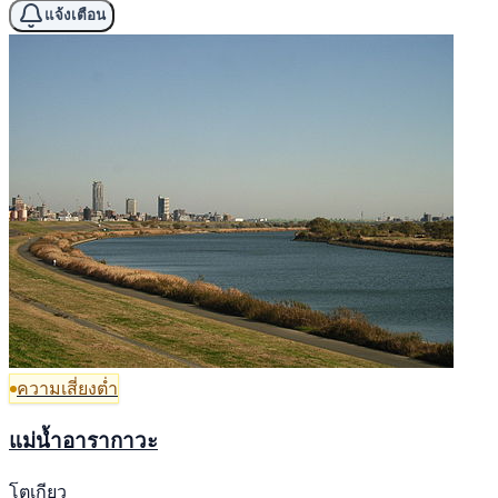
แจ้งเตือน
ความเสี่ยงต่ำ
แม่น้ำอารากาวะ
โตเกียว