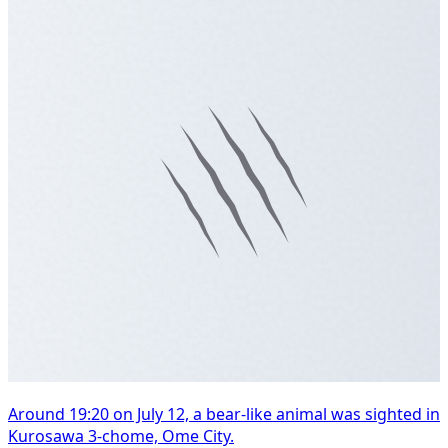
Around 19:20 on July 12, a bear-like animal was sighted in
Kurosawa 3-chome, Ome City.