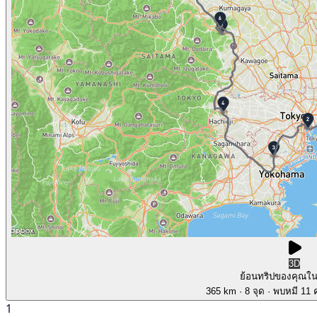
3D
ย้อนทริปของคุณใ
365 km
· 8 จุด
· พบหมี 11 ค
1