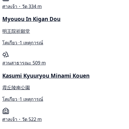
ศาลเจ้า・วัด
334 m
Myouou In Kigan Dou
明王院祈願堂
โตเกียว ·
1 เหตุการณ์
สวนสาธารณะ
509 m
Kasumi Kyuuryou Minami Kouen
霞丘陵南公園
โตเกียว ·
1 เหตุการณ์
ศาลเจ้า・วัด
522 m