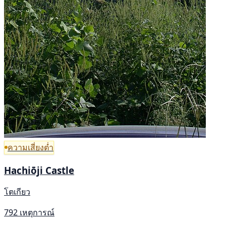
ความเสี่ยงต่ำ
Hachiōji Castle
โตเกียว
792 เหตุการณ์