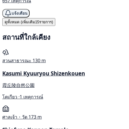
657 เหตุการณ์
แจ้งเตือน
ดูทั้งหมด (เพิ่มเติม15รายการ)
สถานที่ใกล้เคียง
สวนสาธารณะ
130 m
Kasumi Kyuuryou Shizenkouen
霞丘陵自然公園
โตเกียว ·
1 เหตุการณ์
ศาลเจ้า・วัด
173 m