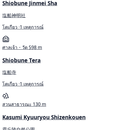
Shiobune Jinmei Sha
塩船神明社
โตเกียว ·
1 เหตุการณ์
ศาลเจ้า・วัด
598 m
Shiobune Tera
塩船寺
โตเกียว ·
1 เหตุการณ์
สวนสาธารณะ
130 m
Kasumi Kyuuryou Shizenkouen
霞丘陵自然公園