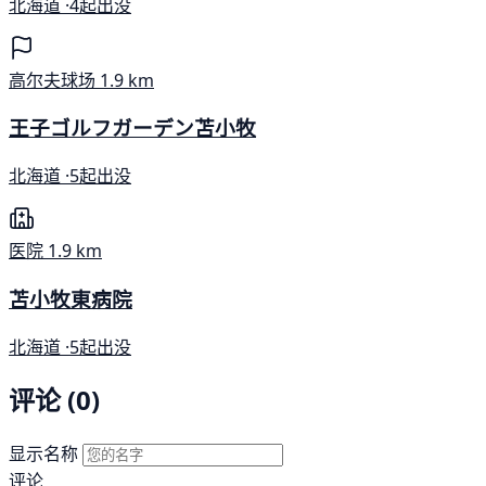
北海道 ·
4起出没
高尔夫球场
1.9 km
王子ゴルフガーデン苫小牧
北海道 ·
5起出没
医院
1.9 km
苫小牧東病院
北海道 ·
5起出没
评论 (0)
显示名称
评论