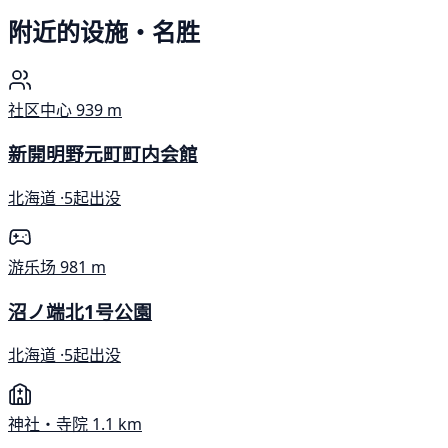
附近的设施・名胜
社区中心
939 m
新開明野元町町内会館
北海道 ·
5起出没
游乐场
981 m
沼ノ端北1号公園
北海道 ·
5起出没
神社・寺院
1.1 km