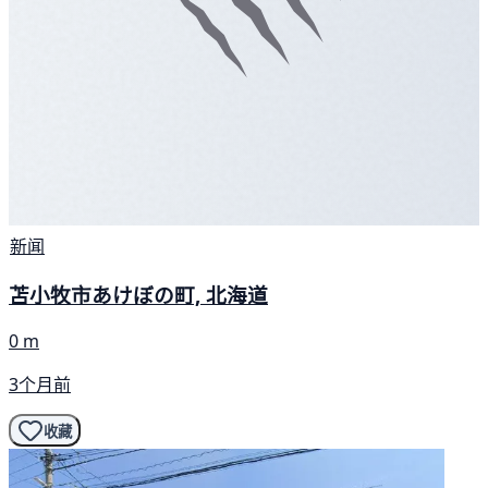
新闻
苫小牧市あけぼの町, 北海道
0 m
3个月前
收藏