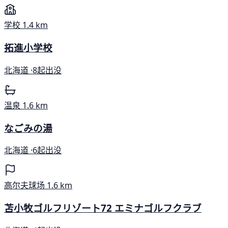
学校
1.4 km
拓進小学校
北海道 ·
8起出没
温泉
1.6 km
なごみの湯
北海道 ·
6起出没
高尔夫球场
1.6 km
苫小牧ゴルフリゾート72 エミナゴルフクラブ