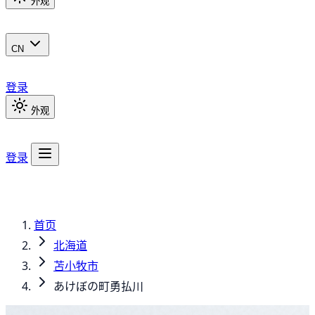
外观
CN
登录
外观
登录
首页
北海道
苫小牧市
あけぼの町勇払川