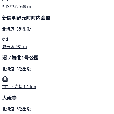
社区中心
939 m
新開明野元町町内会館
北海道 ·
5起出没
游乐场
981 m
沼ノ端北1号公園
北海道 ·
5起出没
神社・寺院
1.1 km
大乗寺
北海道 ·
6起出没