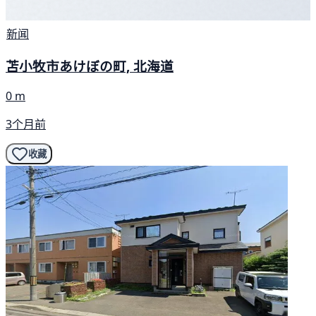
新闻
苫小牧市あけぼの町, 北海道
0 m
3个月前
收藏