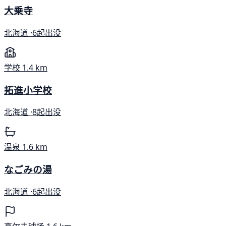
大乗寺
北海道 ·
6起出没
学校
1.4 km
拓進小学校
北海道 ·
8起出没
温泉
1.6 km
なごみの湯
北海道 ·
6起出没