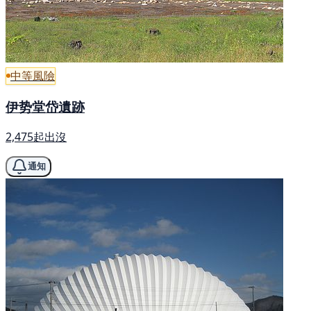
中等風險
伊势堂岱遺跡
2,475起出沒
通知