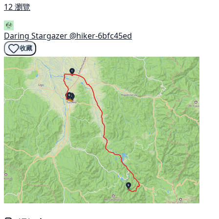
12 瀏覽
Daring Stargazer
@hiker-6bfc45ed
收藏