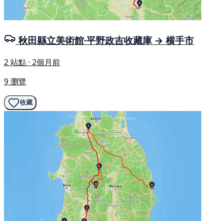
秋田縣立美術館·平野政吉收藏庫 → 横手市
2 站點 · 2個月前
9 瀏覽
收藏