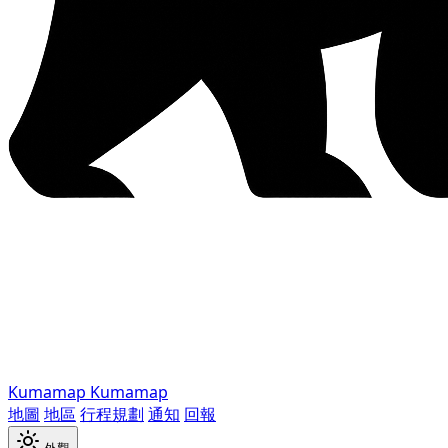
Kumamap
Kumamap
地圖
地區
行程規劃
通知
回報