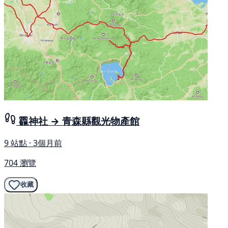
龗神社 → 青森縣觀光物產館
9 站點 · 3個月前
704 瀏覽
收藏