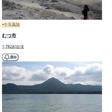
中等風險
むつ市
1,782起出沒
通知