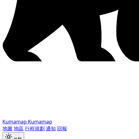
Kumamap
Kumamap
地圖
地區
行程規劃
通知
回報