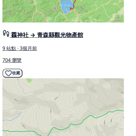
龗神社 → 青森縣觀光物產館
9 站點 · 3個月前
704 瀏覽
收藏