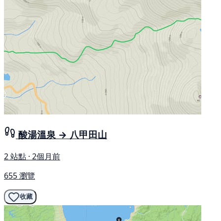
酸湯溫泉 → 八甲田山
2 站點 · 2個月前
655 瀏覽
收藏