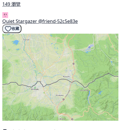
149 瀏覽
Quiet Stargazer
@friend-52c5e83e
收藏