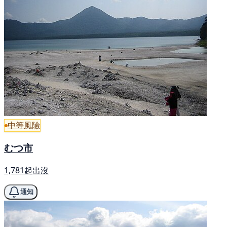
中等風險
むつ市
1,781起出沒
通知