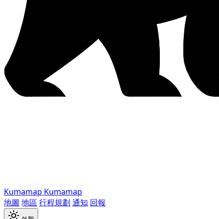
Kumamap
Kumamap
地圖
地區
行程規劃
通知
回報