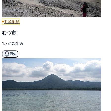
中等風險
むつ市
1,781起出沒
通知