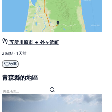
五所川原市 → 外ヶ浜町
2 站點 · 1天前
收藏
青森縣的地區