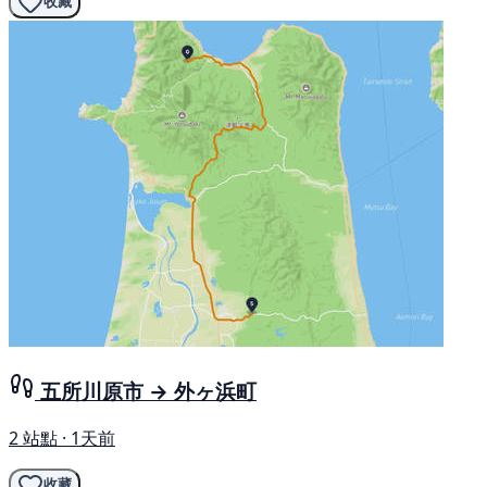
收藏
五所川原市 → 外ヶ浜町
2 站點 · 1天前
收藏