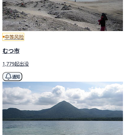
中等风险
むつ市
1,779起出没
通知