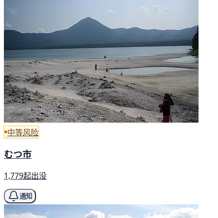
中等风险
むつ市
1,779起出没
通知