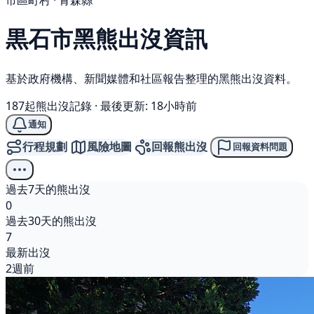
市區町村 · 青森縣
黒石市
黑熊
出沒資訊
基於政府機構、新聞媒體和社區報告整理的黑熊出沒資料。
187起熊出沒記錄
·
最後更新: 18小時前
通知
行程規劃
風險地圖
回報熊出沒
回報資料問題
過去7天的熊出沒
0
過去30天的熊出沒
7
最新出沒
2週前