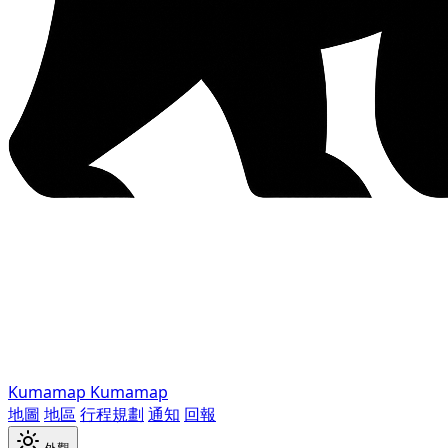
Kumamap
Kumamap
地圖
地區
行程規劃
通知
回報