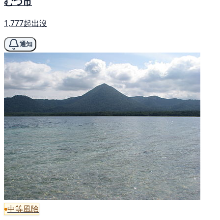
むつ市
1,777起出沒
通知
中等風險