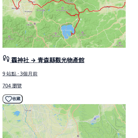
龗神社 → 青森縣觀光物產館
9 站點 · 3個月前
704 瀏覽
收藏