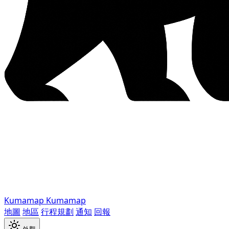
Kumamap
Kumamap
地圖
地區
行程規劃
通知
回報