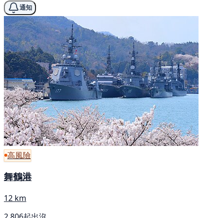
通知
高風險
舞鶴港
12 km
2,806起出沒