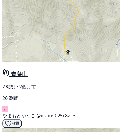
青葉山
2 站點 · 2個月前
26 瀏覽
やまもとゆうこ
@guide-025c82c3
收藏