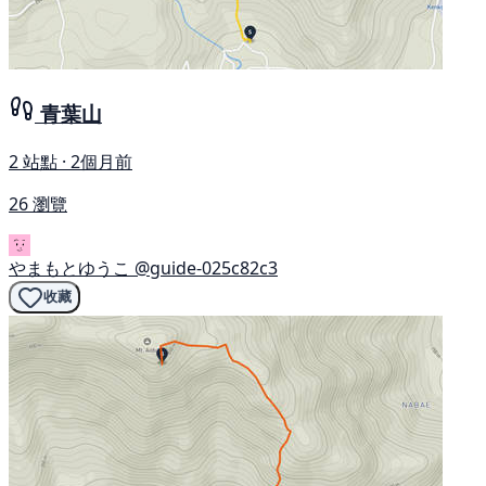
青葉山
2 站點 · 2個月前
26 瀏覽
やまもとゆうこ
@guide-025c82c3
收藏