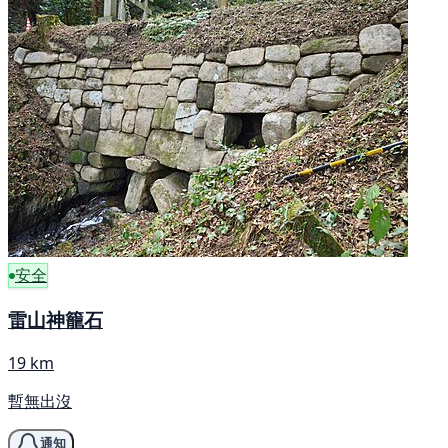
安全
雷山神籠石
19 km
暫無出沒
通知