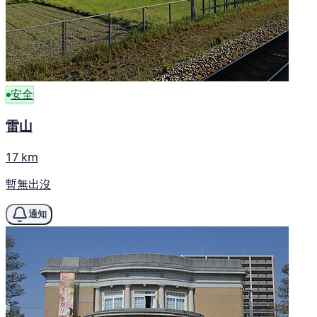
安全
雷山
17 km
暫無出沒
通知