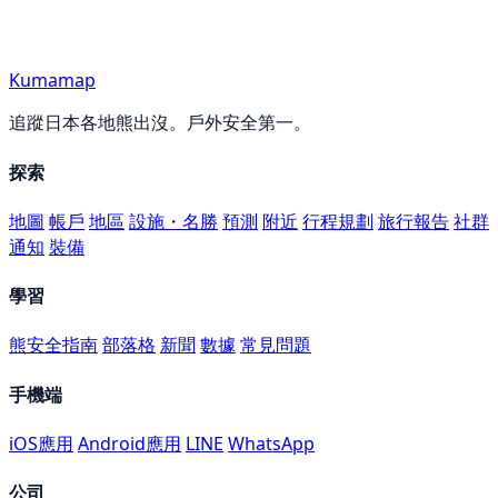
Kumamap
追蹤日本各地熊出沒。戶外安全第一。
探索
地圖
帳戶
地區
設施・名勝
預測
附近
行程規劃
旅行報告
社群
通知
裝備
學習
熊安全指南
部落格
新聞
數據
常見問題
手機端
iOS應用
Android應用
LINE
WhatsApp
公司