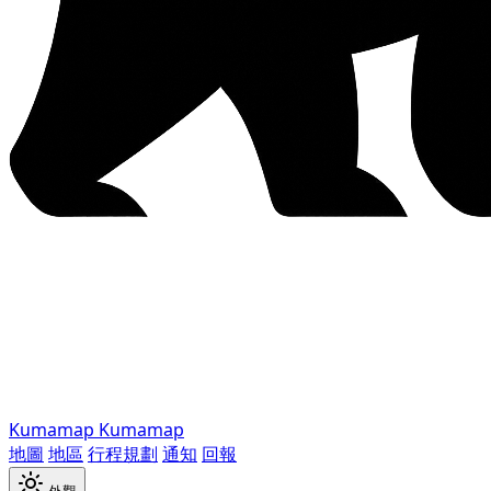
Kumamap
Kumamap
地圖
地區
行程規劃
通知
回報