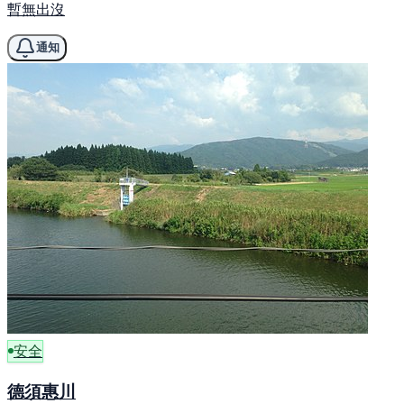
暫無出沒
通知
安全
德須惠川