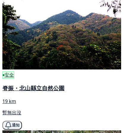
安全
脊振・北山縣立自然公園
19 km
暫無出沒
通知