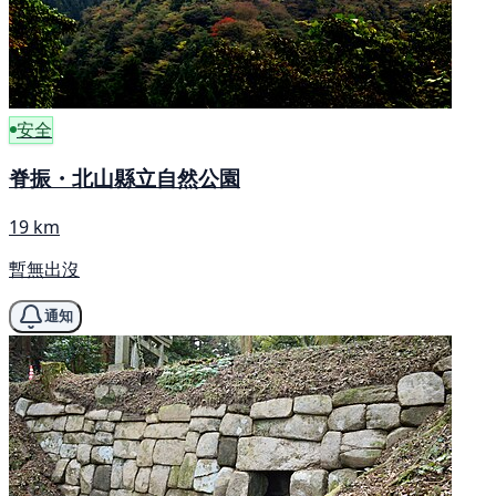
安全
脊振・北山縣立自然公園
19 km
暫無出沒
通知