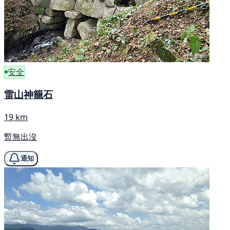
安全
雷山神籠石
19 km
暫無出沒
通知