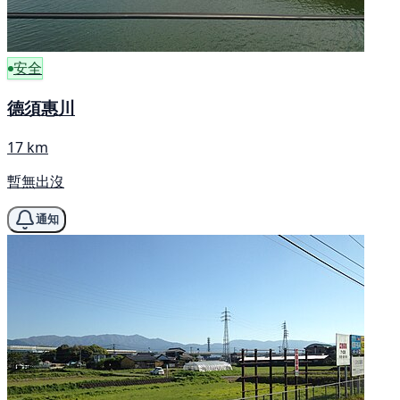
安全
德須惠川
17 km
暫無出沒
通知