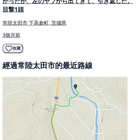
かったが、左のヤブから出てきて、引き返した。
目撃1頭
常陸太田市 下高倉町, 茨城県
3個月前
收藏
經過常陸太田市的最近路線