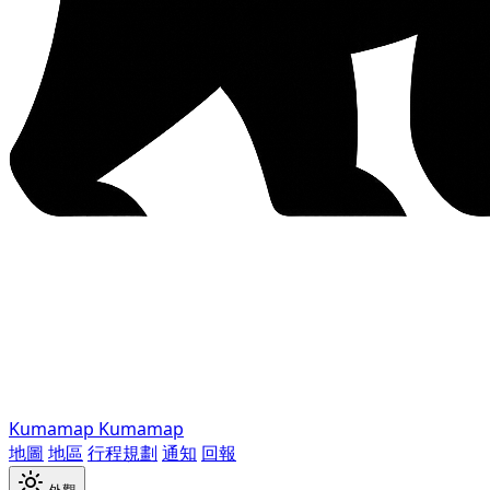
Kumamap
Kumamap
地圖
地區
行程規劃
通知
回報