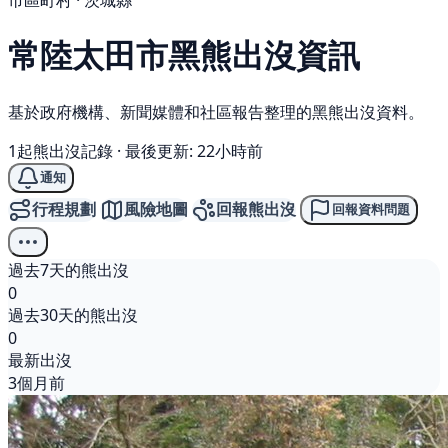
市區町村 · 茨城縣
常陸太田市
黑熊
出沒資訊
基於政府機構、新聞媒體和社區報告整理的黑熊出沒資料。
1起熊出沒記錄
·
最後更新: 22小時前
通知
行程規劃
風險地圖
回報熊出沒
回報資料問題
過去7天的熊出沒
0
過去30天的熊出沒
0
最新出沒
3個月前