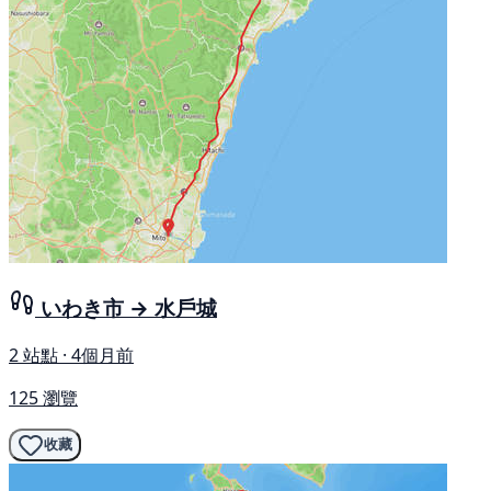
いわき市 → 水戶城
2 站點 · 4個月前
125 瀏覽
收藏