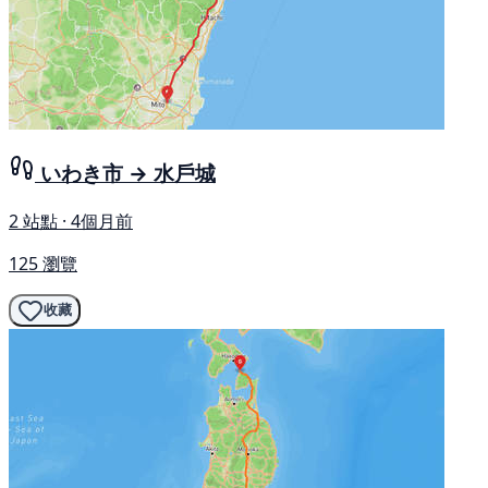
いわき市 → 水戶城
2 站點 · 4個月前
125 瀏覽
收藏