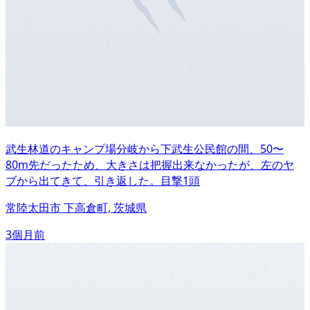
武生林道のキャンプ場分岐から下武生公民館の間、50〜
80m先だったため、大きさは把握出来なかったが、左のヤ
ブから出てきて、引き返した。目撃1頭
常陸太田市 下高倉町, 茨城県
3個月前