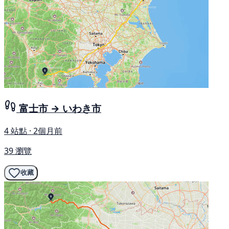
富士市 → いわき市
4 站點 · 2個月前
39 瀏覽
收藏