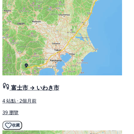
富士市 → いわき市
4 站點 · 2個月前
39 瀏覽
收藏