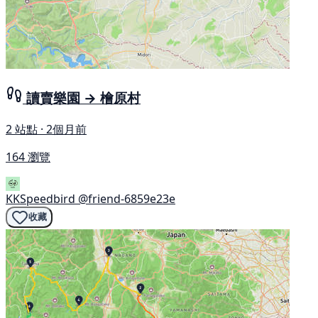
讀賣樂園 → 檜原村
2 站點 · 2個月前
164 瀏覽
KKSpeedbird
@friend-6859e23e
收藏