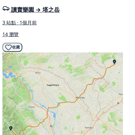
讀賣樂園 → 塔之岳
3 站點 · 1個月前
14 瀏覽
收藏