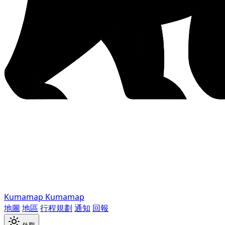
Kumamap
Kumamap
地圖
地區
行程規劃
通知
回報