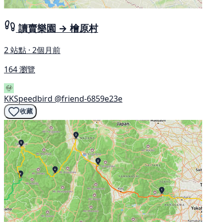
讀賣樂園 → 檜原村
2 站點 · 2個月前
164 瀏覽
KKSpeedbird
@friend-6859e23e
收藏