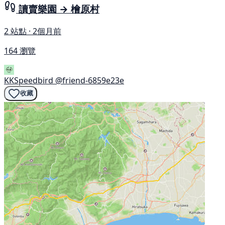
讀賣樂園 → 檜原村
2 站點 · 2個月前
164 瀏覽
KKSpeedbird
@friend-6859e23e
收藏