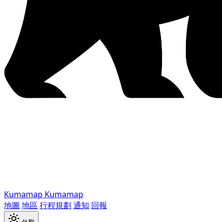
Kumamap
Kumamap
地圖
地區
行程規劃
通知
回報