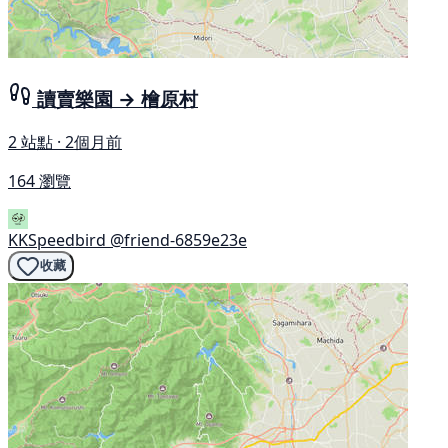
讀賣樂園 → 檜原村
2 站點 · 2個月前
164 瀏覽
KKSpeedbird
@friend-6859e23e
收藏