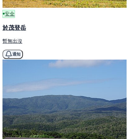
安全
於茂登岳
暫無出沒
通知