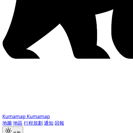
Kumamap
Kumamap
地圖
地區
行程規劃
通知
回報