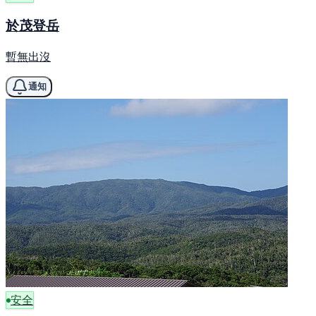
於茂登岳
暫無出沒
通知
安全