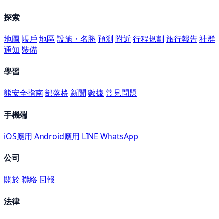
探索
地圖
帳戶
地區
設施・名勝
預測
附近
行程規劃
旅行報告
社群
通知
裝備
學習
熊安全指南
部落格
新聞
數據
常見問題
手機端
iOS應用
Android應用
LINE
WhatsApp
公司
關於
聯絡
回報
法律