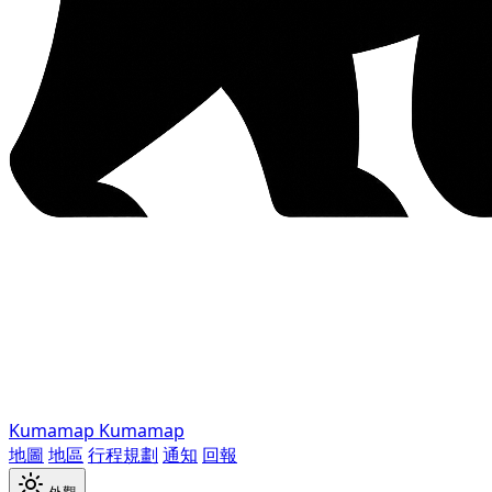
Kumamap
Kumamap
地圖
地區
行程規劃
通知
回報