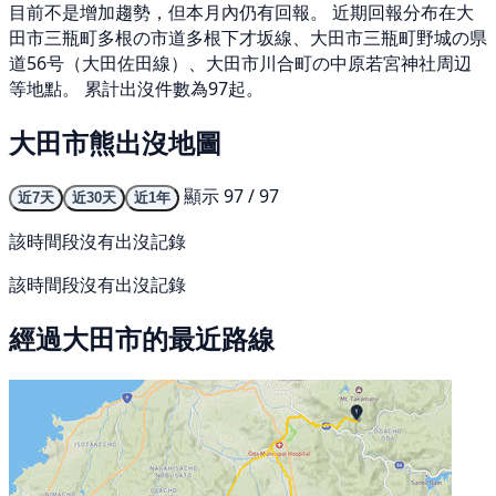
目前不是增加趨勢，但本月內仍有回報。 近期回報分布在大
田市三瓶町多根の市道多根下才坂線、大田市三瓶町野城の県
道56号（大田佐田線）、大田市川合町の中原若宮神社周辺
等地點。 累計出沒件數為97起。
大田市熊出沒地圖
顯示 97 / 97
近7天
近30天
近1年
該時間段沒有出沒記錄
該時間段沒有出沒記錄
經過大田市的最近路線