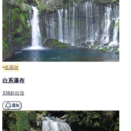
低風險
白系瀑布
338起出沒
通知