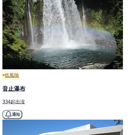
低風險
音止瀑布
334起出沒
通知