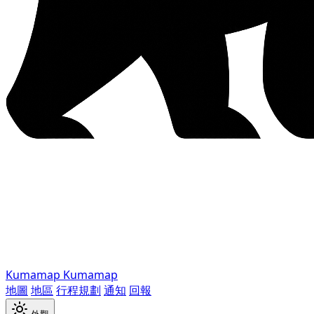
Kumamap
Kumamap
地圖
地區
行程規劃
通知
回報