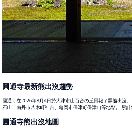
圓通寺最新熊出沒趨勢
圓通寺在2026年8月4日於大津市山百合の丘回報了黑熊出沒。
石山、南丹市八木町神吉、亀岡市保津町保津山等地點。 累計出
圓通寺熊出沒地圖