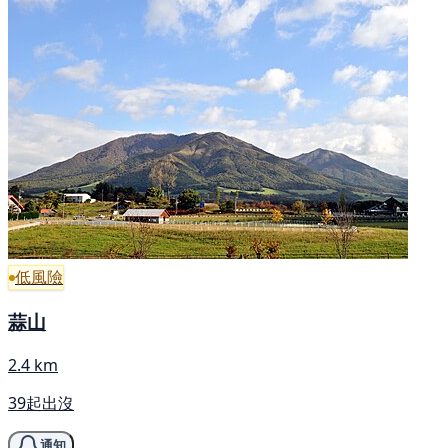
低風險
蒜山
2.4 km
39起出沒
通知