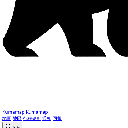
Kumamap
Kumamap
地圖
地區
行程規劃
通知
回報