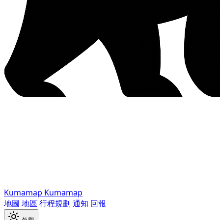
Kumamap
Kumamap
地圖
地區
行程規劃
通知
回報