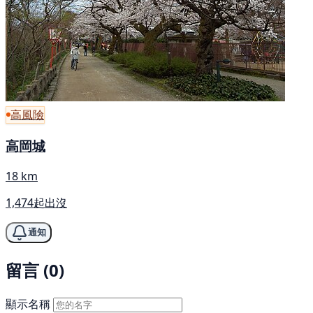
高風險
高岡城
18 km
1,474起出沒
通知
留言 (0)
顯示名稱