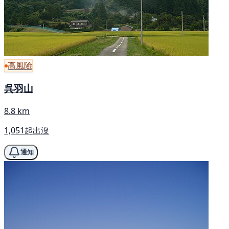
高風險
呉羽山
8.8 km
1,051起出沒
通知