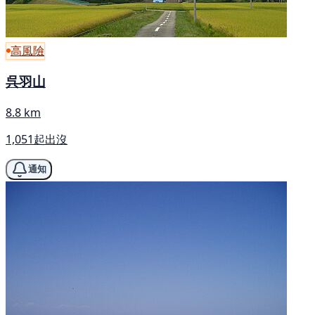
高風險
呉羽山
8.8 km
1,051起出沒
通知