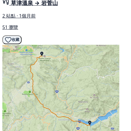
草津溫泉 → 岩菅山
2 站點 · 1個月前
51 瀏覽
收藏