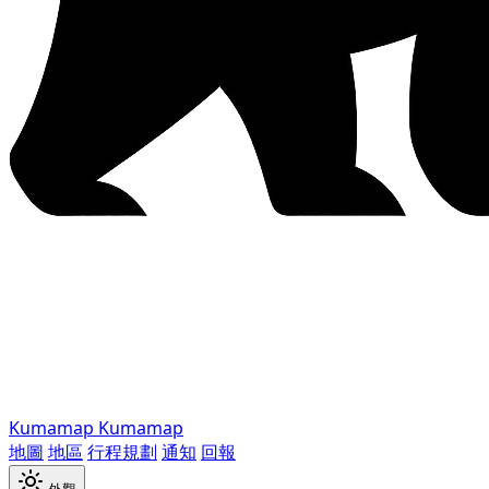
Kumamap
Kumamap
地圖
地區
行程規劃
通知
回報