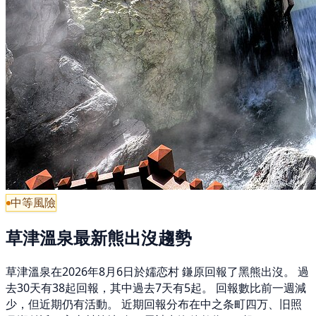
中等風險
草津溫泉最新熊出沒趨勢
草津溫泉在2026年8月6日於嬬恋村 鎌原回報了黑熊出沒。 過
去30天有38起回報，其中過去7天有5起。 回報數比前一週減
少，但近期仍有活動。 近期回報分布在中之条町四万、旧照