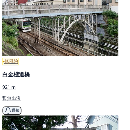
低風險
白金棧道橋
921 m
暫無出沒
通知