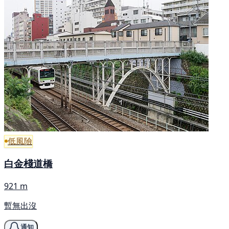
低風險
白金棧道橋
921 m
暫無出沒
通知