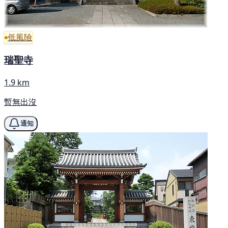
低風險
瑞聖寺
1.9 km
暫無出沒
通知