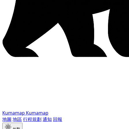
Kumamap
Kumamap
地圖
地區
行程規劃
通知
回報