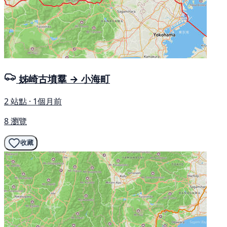
姊崎古墳羣 → 小海町
2 站點 · 1個月前
8 瀏覽
收藏