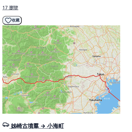
17 瀏覽
收藏
姊崎古墳羣 → 小海町