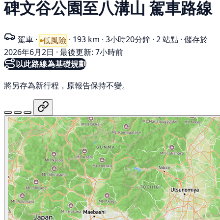
碑文谷公園至八溝山 駕車路線
駕車
·
·
193 km
·
3小時20分鐘
·
2 站點
·
儲存於
低風險
2026年6月2日
·
最後更新: 7小時前
以此路線為基礎規劃
將另存為新行程，原報告保持不變。