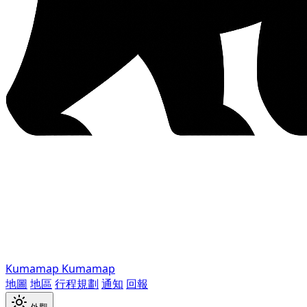
Kumamap
Kumamap
地圖
地區
行程規劃
通知
回報