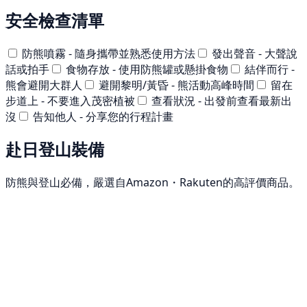
安全檢查清單
防熊噴霧 - 隨身攜帶並熟悉使用方法
發出聲音 - 大聲說
話或拍手
食物存放 - 使用防熊罐或懸掛食物
結伴而行 -
熊會避開大群人
避開黎明/黃昏 - 熊活動高峰時間
留在
步道上 - 不要進入茂密植被
查看狀況 - 出發前查看最新出
沒
告知他人 - 分享您的行程計畫
赴日登山裝備
防熊與登山必備，嚴選自Amazon・Rakuten的高評價商品。