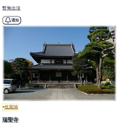
暫無出沒
通知
低風險
瑞聖寺