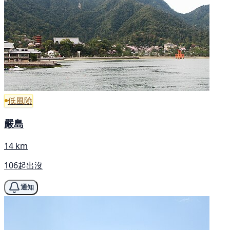
低風險
嚴島
14 km
106起出沒
通知