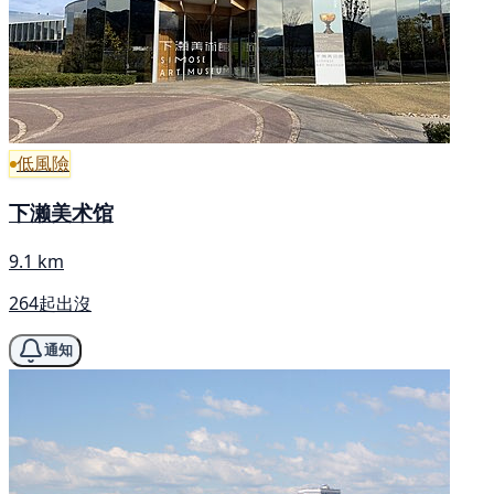
低風險
下濑美术馆
9.1 km
264起出沒
通知