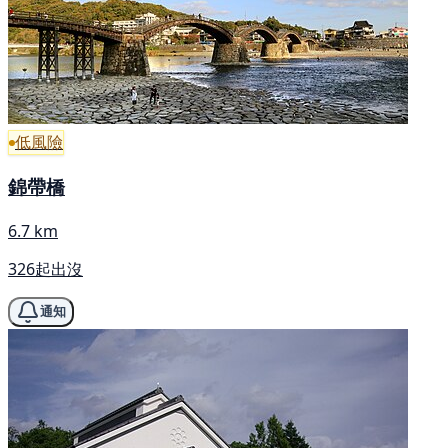
低風險
錦帶橋
6.7 km
326起出沒
通知