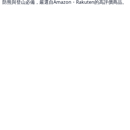
防熊與登山必備，嚴選自Amazon・Rakuten的高評價商品。