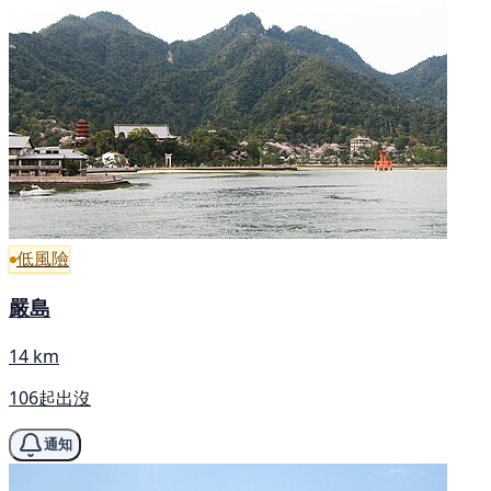
低風險
嚴島
14 km
106起出沒
通知