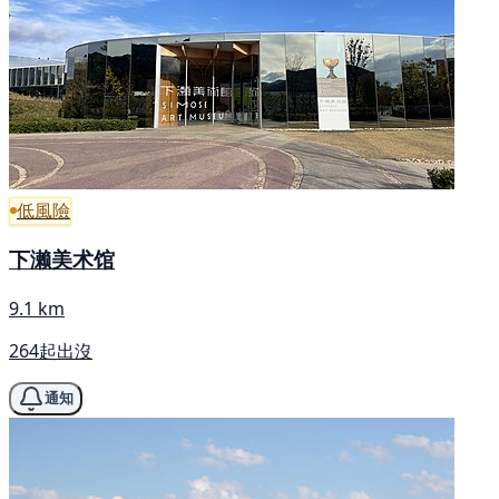
低風險
下濑美术馆
9.1 km
264起出沒
通知