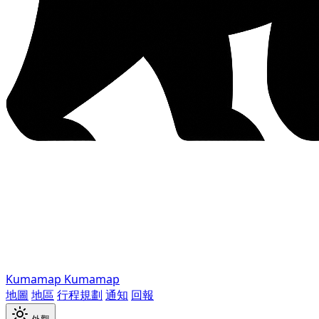
Kumamap
Kumamap
地圖
地區
行程規劃
通知
回報