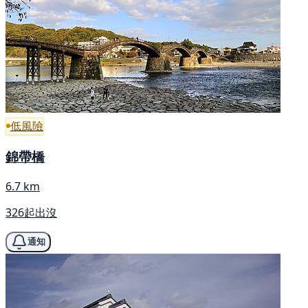
低風險
錦帶橋
6.7 km
326起出沒
通知