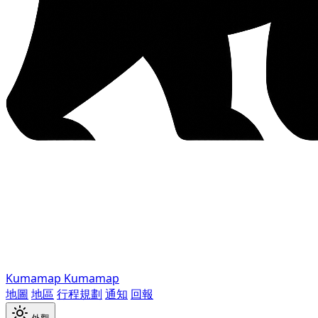
Kumamap
Kumamap
地圖
地區
行程規劃
通知
回報