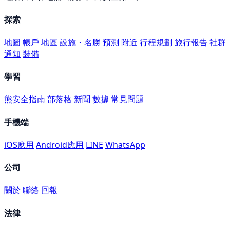
探索
地圖
帳戶
地區
設施・名勝
預測
附近
行程規劃
旅行報告
社群
通知
裝備
學習
熊安全指南
部落格
新聞
數據
常見問題
手機端
iOS應用
Android應用
LINE
WhatsApp
公司
關於
聯絡
回報
法律