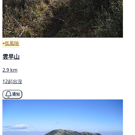
低風險
雲早山
2.9 km
12起出沒
通知