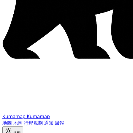
Kumamap
Kumamap
地圖
地區
行程規劃
通知
回報