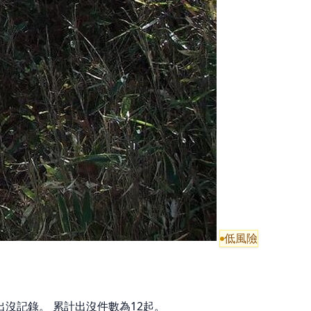
低風險
出沒記錄。 累計出沒件數為12起。