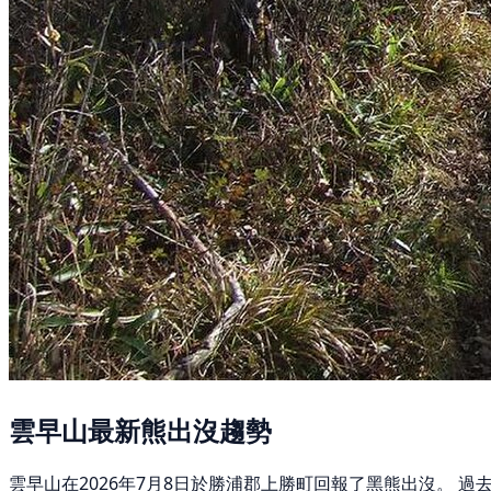
雲早山最新熊出沒趨勢
雲早山在2026年7月8日於勝浦郡上勝町回報了黑熊出沒。 過