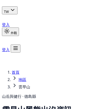
TW
登入
外觀
登入
首頁
地區
雲早山
山岳與健行 · 德島縣