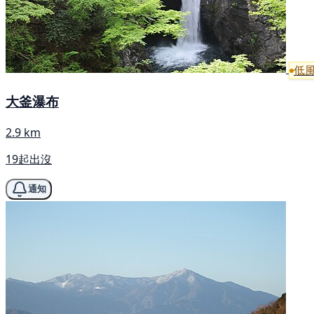
低
大釜瀑布
2.9 km
19起出沒
通知