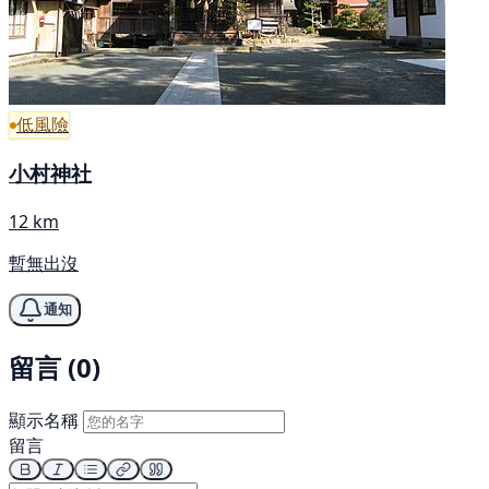
低風險
小村神社
12 km
暫無出沒
通知
留言 (0)
顯示名稱
留言