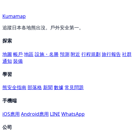
Kumamap
追蹤日本各地熊出沒。戶外安全第一。
探索
地圖
帳戶
地區
設施・名勝
預測
附近
行程規劃
旅行報告
社群
通知
裝備
學習
熊安全指南
部落格
新聞
數據
常見問題
手機端
iOS應用
Android應用
LINE
WhatsApp
公司