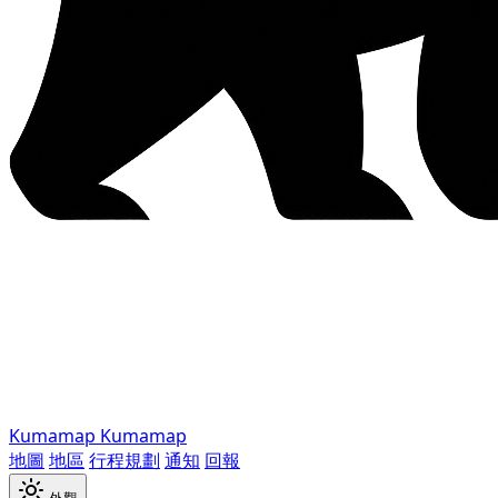
Kumamap
Kumamap
地圖
地區
行程規劃
通知
回報