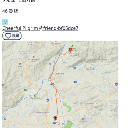
46 瀏覽
Cheerful Pilgrim
@friend-bf05dce7
收藏