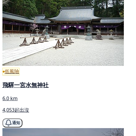
低風險
飛驒一宮水無神社
6.0 km
4,053起出沒
通知