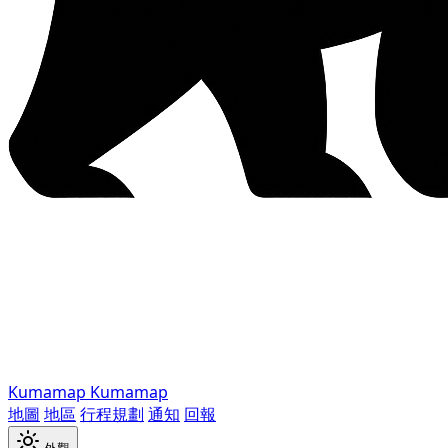
Kumamap
Kumamap
地圖
地區
行程規劃
通知
回報