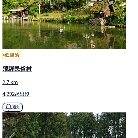
低風險
飛驒民俗村
2.7 km
4,292起出沒
通知