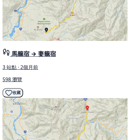
馬籠宿 → 妻籠宿
3 站點 · 2個月前
598 瀏覽
收藏