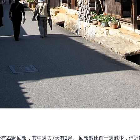
0天有22起回報，其中過去7天有2起。 回報數比前一週減少，