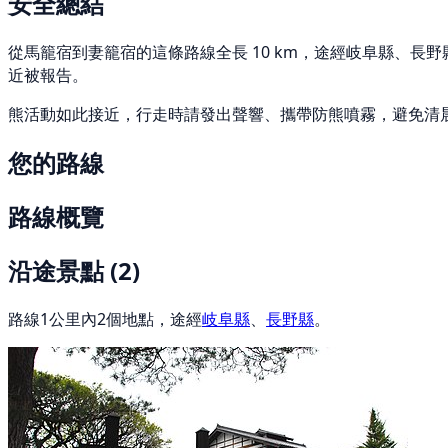
安全總結
從馬籠宿到妻籠宿的這條路線全長 10 km，途經岐阜縣、長野縣。 
近被報告。
熊活動如此接近，行走時請發出聲響、攜帶防熊噴霧，避免清
您的路線
路線概覽
沿途景點
(2)
路線1公里內2個地點，途經
岐阜縣
、
長野縣
。