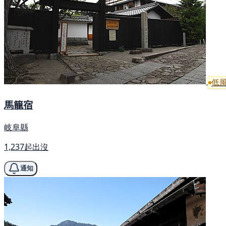
低
馬籠宿
岐阜縣
1,237起出沒
通知