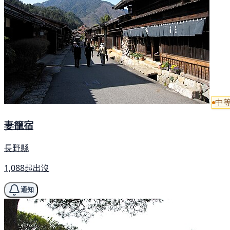
中
妻籠宿
長野縣
1,088起出沒
通知