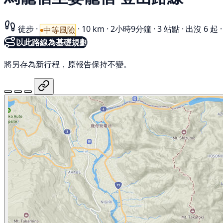
徒步
·
·
10 km
·
2小時9分鐘
·
3 站點
·
出沒 6 起
·
中等風險
以此路線為基礎規劃
將另存為新行程，原報告保持不變。