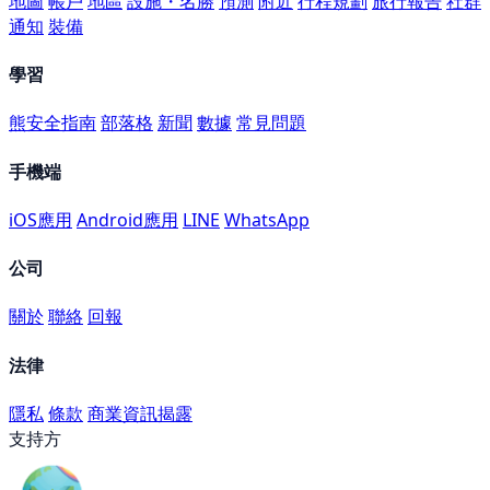
地圖
帳戶
地區
設施・名勝
預測
附近
行程規劃
旅行報告
社群
通知
裝備
學習
熊安全指南
部落格
新聞
數據
常見問題
手機端
iOS應用
Android應用
LINE
WhatsApp
公司
關於
聯絡
回報
法律
隱私
條款
商業資訊揭露
支持方