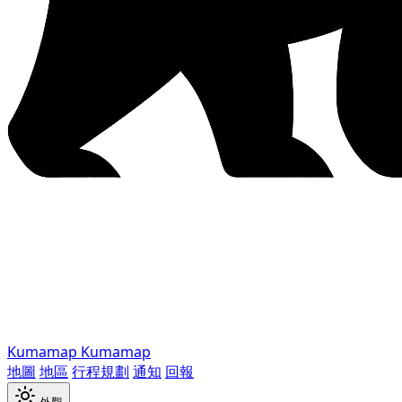
Kumamap
Kumamap
地圖
地區
行程規劃
通知
回報