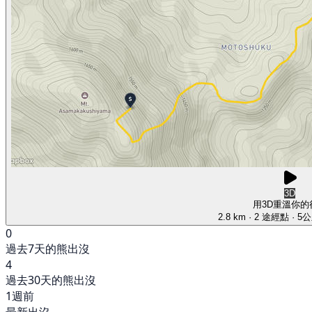
3D
用3D重溫你的
2.8 km
· 2 途經點
· 5
0
過去7天的熊出沒
4
過去30天的熊出沒
1週前