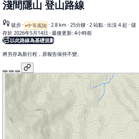
淺間隱山 登山路線
徒步
·
·
2.8 km
·
25分鐘
·
2 站點
·
出沒 4 起
·
儲
中等風險
存於 2026年5月14日
·
最後更新: 4小時前
以此路線為基礎規劃
將另存為新行程，原報告保持不變。