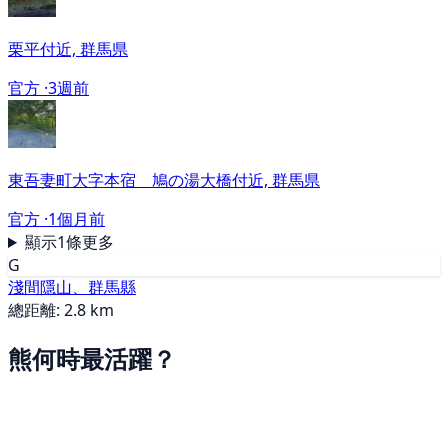
栗平付近, 群馬県
官方 ·
3週前
東吾妻町大字本宿 鳩の湯大橋付近, 群馬県
官方 ·
1個月前
顯示1條更多
G
淺間隱山、群馬縣
總距離: 2.8 km
熊何時最活躍？