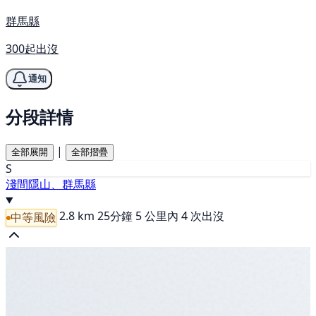
群馬縣
300起出沒
通知
分段詳情
|
全部展開
全部摺疊
S
淺間隱山、群馬縣
2.8 km
25分鐘
5 公里內 4 次出沒
中等風險