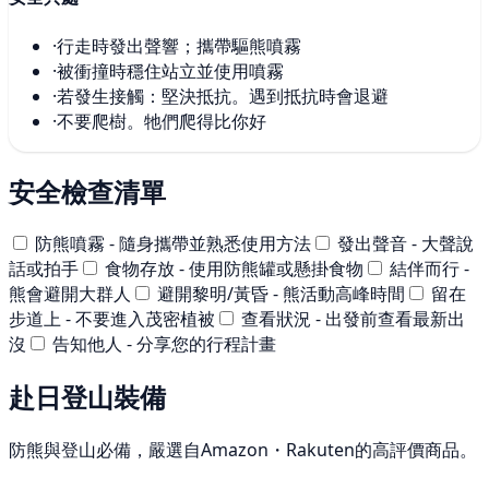
·
行走時發出聲響；攜帶驅熊噴霧
·
被衝撞時穩住站立並使用噴霧
·
若發生接觸：堅決抵抗。遇到抵抗時會退避
·
不要爬樹。牠們爬得比你好
安全檢查清單
防熊噴霧 - 隨身攜帶並熟悉使用方法
發出聲音 - 大聲說
話或拍手
食物存放 - 使用防熊罐或懸掛食物
結伴而行 -
熊會避開大群人
避開黎明/黃昏 - 熊活動高峰時間
留在
步道上 - 不要進入茂密植被
查看狀況 - 出發前查看最新出
沒
告知他人 - 分享您的行程計畫
赴日登山裝備
防熊與登山必備，嚴選自Amazon・Rakuten的高評價商品。