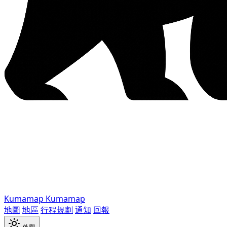
Kumamap
Kumamap
地圖
地區
行程規劃
通知
回報