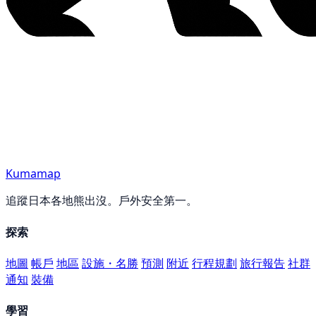
Kumamap
追蹤日本各地熊出沒。戶外安全第一。
探索
地圖
帳戶
地區
設施・名勝
預測
附近
行程規劃
旅行報告
社群
通知
裝備
學習