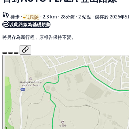
徒步
·
·
2.3 km
·
28分鐘
·
2 站點
·
儲存於 2026年5
低風險
以此路線為基礎規劃
將另存為新行程，原報告保持不變。