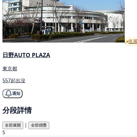
低
日野AUTO PLAZA
東京都
557起出沒
通知
分段詳情
|
全部展開
全部摺疊
S