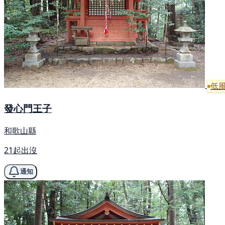
低
發心門王子
和歌山縣
21起出沒
通知