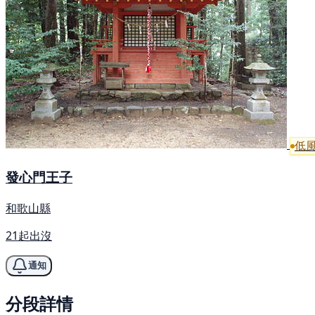
低
發心門王子
和歌山縣
21起出沒
通知
分段詳情