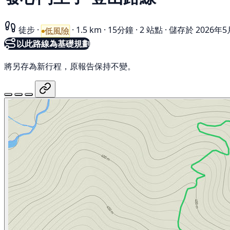
徒步
·
·
1.5 km
·
15分鐘
·
2 站點
·
儲存於 2026年5
低風險
以此路線為基礎規劃
將另存為新行程，原報告保持不變。