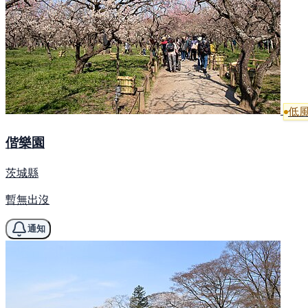
低
偕樂園
茨城縣
暫無出沒
通知