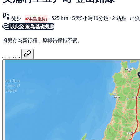
徒步
·
·
625 km
·
5天5小時19分鐘
·
2 站點
·
出沒 
極高風險
以此路線為基礎規劃
將另存為新行程，原報告保持不變。