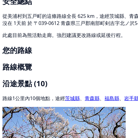
安全總結
從美浦村到五戸町的這條路線全長 625 km，途經茨城縣、青森縣
沒在 1天前 於 〒039-0612 青森県三戸郡南部町剣吉字北ノ沢5
此處目前為熊活動走廊。強烈建議更改路線或延後行程。
您的路線
路線概覽
沿途景點
(10)
路線1公里內10個地點，途經
茨城縣
、
青森縣
、
福島縣
、
岩手