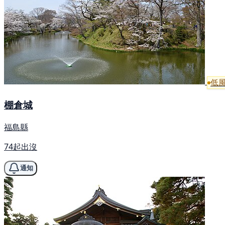
低
棚倉城
福島縣
74起出沒
通知