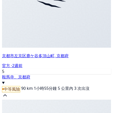
京都市左京区鹿ケ谷多頂山町, 京都府
官方 ·
2週前
5
鞍馬寺、京都府
90 km
1小時55分鐘
5 公里內 3 次出沒
中等風險