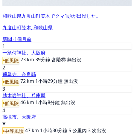
和歌山県九度山町笠木でクマ1頭が出没した。
九度山町笠木, 和歌山県
新聞 ·
1個月前
1
一須何神社、大阪府
23 km
39分鐘
含階梯
無出沒
低風險
2
飛鳥寺、奈良縣
72 km
1小時29分鐘
無出沒
低風險
3
越木岩神社、兵庫縣
46 km
1小時8分鐘
無出沒
低風險
4
高槻市、大阪府
47 km
1小時30分鐘
5 公里內 3 次出沒
中等風險