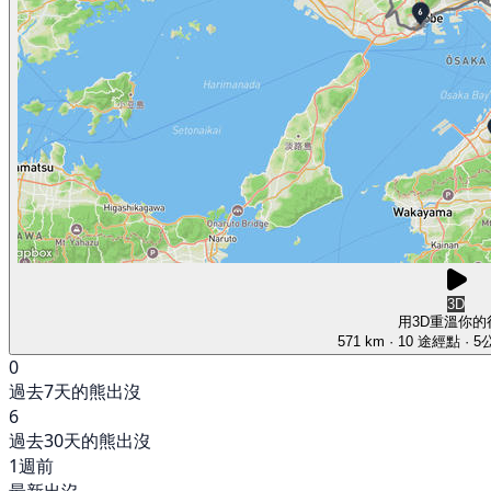
3D
用3D重溫你的
571 km
· 10 途經點
· 
0
過去7天的熊出沒
6
過去30天的熊出沒
1週前