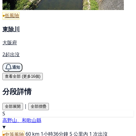
低風險
東除川
大阪府
2起出沒
通知
查看全部 (更多16個)
分段詳情
|
全部展開
全部摺疊
S
高野山、和歌山縣
60 km
1小時36分鐘
5 公里內 1 次出沒
中等風險