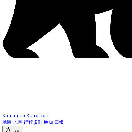
Kumamap
Kumamap
地圖
地區
行程規劃
通知
回報