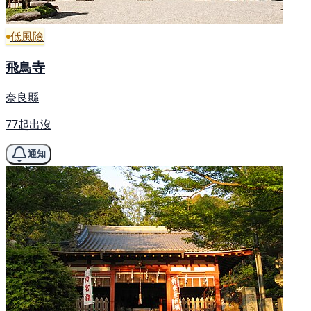
低風險
飛鳥寺
奈良縣
77起出沒
通知