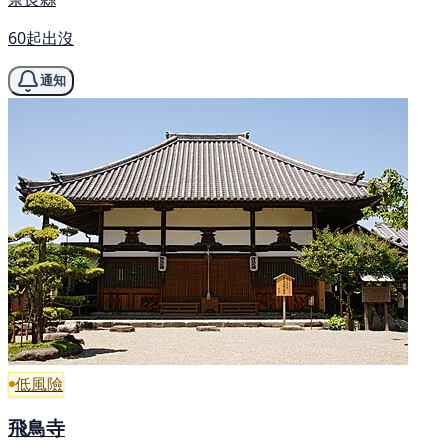
60起出沒
通知
低風險
飛鳥寺