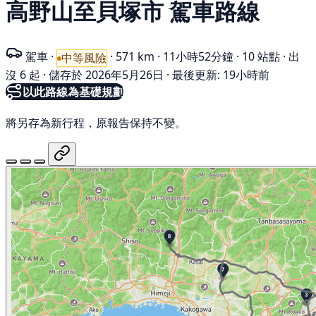
高野山至貝塚市 駕車路線
駕車
·
·
571 km
·
11小時52分鐘
·
10 站點
·
出
中等風險
沒 6 起
·
儲存於 2026年5月26日
·
最後更新: 19小時前
以此路線為基礎規劃
將另存為新行程，原報告保持不變。