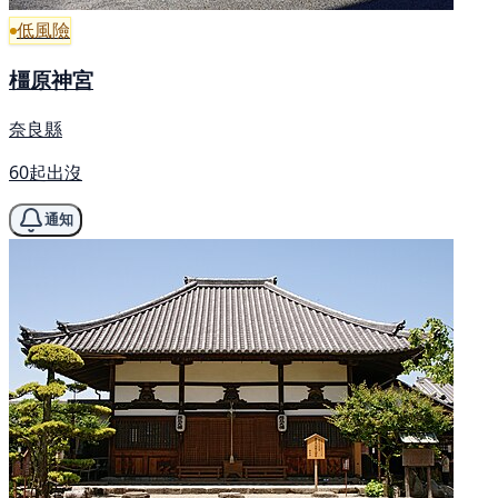
低風險
橿原神宮
奈良縣
60起出沒
通知