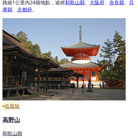
路線1公里內24個地點，途經
和歌山縣
、
大阪府
、
奈良縣
、
兵
庫縣
、
京都府
。
低風險
高野山
和歌山縣