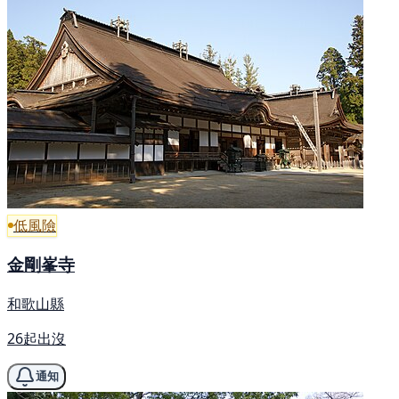
低風險
金剛峯寺
和歌山縣
26起出沒
通知