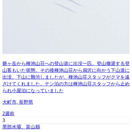
爺ヶ岳から種池山荘への登山道に出没一匹。登山撤退する登
山客もいた状態。その後種池山荘から扇沢に向かう下山道に
出没。下山に難渋しましたが、種池山荘スタッフがクマを遠
ざけてくれました。テン泊の方は種池山荘スタッフから止め
られ小屋泊になっていました
大町市, 長野県
2週前
3
黑部水壩、富山縣