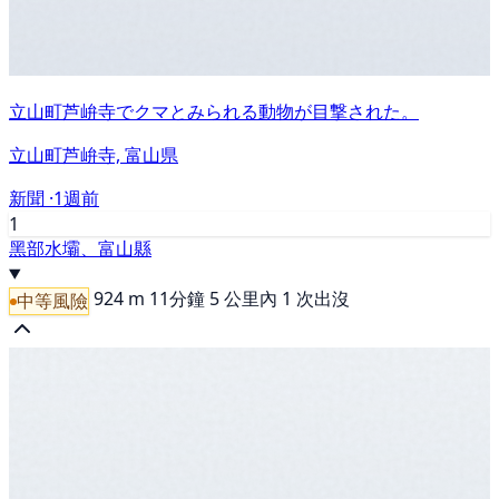
立山町芦峅寺でクマとみられる動物が目撃された。
立山町芦峅寺, 富山県
新聞 ·
1週前
1
黑部水壩、富山縣
924 m
11分鐘
5 公里內 1 次出沒
中等風險