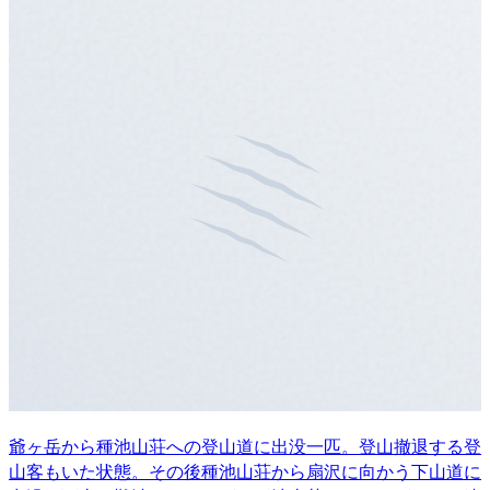
爺ヶ岳から種池山荘への登山道に出没一匹。登山撤退する登
山客もいた状態。その後種池山荘から扇沢に向かう下山道に