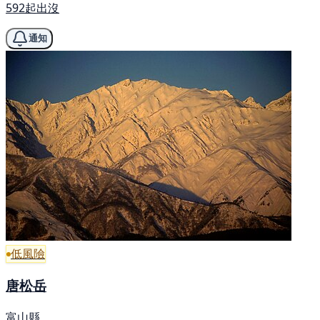
592起出沒
通知
低風險
唐松岳
富山縣