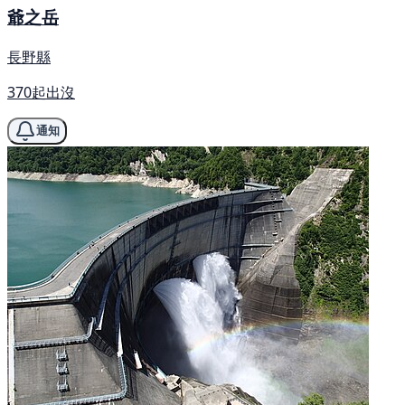
爺之岳
長野縣
370起出沒
通知