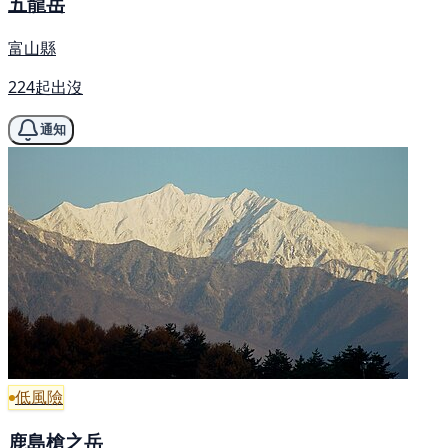
五龍岳
富山縣
224起出沒
通知
低風險
鹿島槍之岳