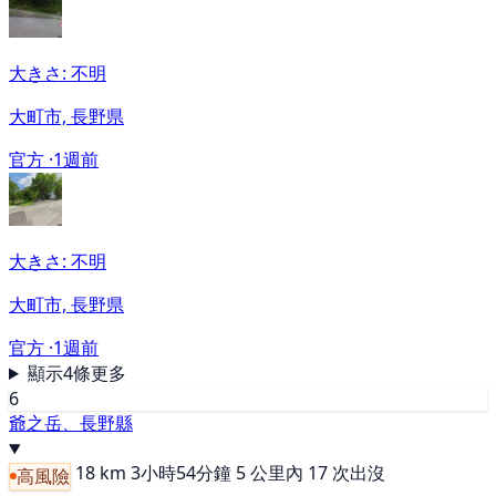
大きさ: 不明
大町市, 長野県
官方 ·
1週前
大きさ: 不明
大町市, 長野県
官方 ·
1週前
顯示4條更多
6
爺之岳、長野縣
18 km
3小時54分鐘
5 公里內 17 次出沒
高風險