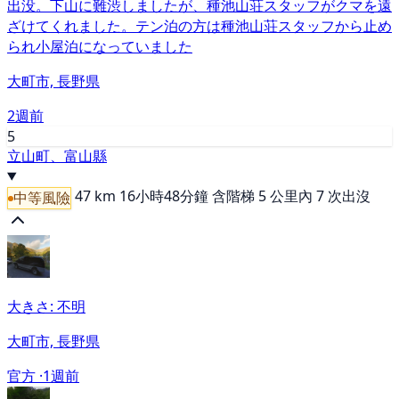
出没。下山に難渋しましたが、種池山荘スタッフがクマを遠
ざけてくれました。テン泊の方は種池山荘スタッフから止め
られ小屋泊になっていました
大町市, 長野県
2週前
5
立山町、富山縣
47 km
16小時48分鐘
含階梯
5 公里內 7 次出沒
中等風險
大きさ: 不明
大町市, 長野県
官方 ·
1週前