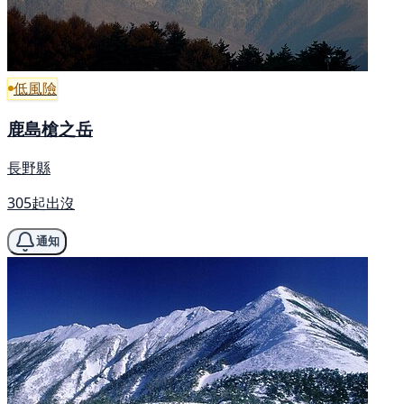
低風險
鹿島槍之岳
長野縣
305起出沒
通知