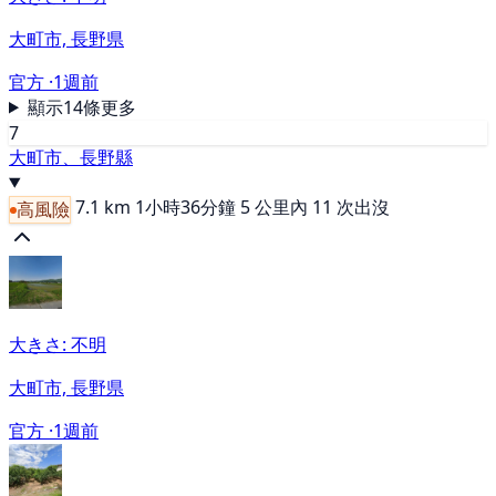
大町市, 長野県
官方 ·
1週前
顯示14條更多
7
大町市、長野縣
7.1 km
1小時36分鐘
5 公里內 11 次出沒
高風險
大きさ: 不明
大町市, 長野県
官方 ·
1週前