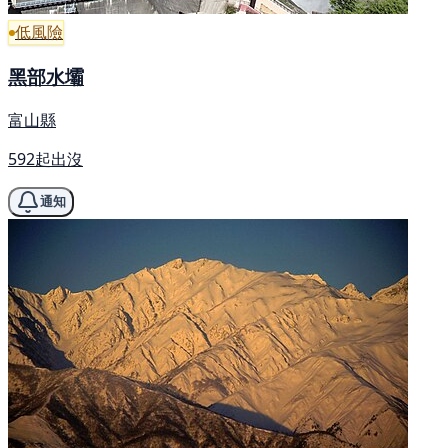
低風險
黑部水壩
富山縣
592起出沒
通知