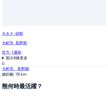
大きさ: 幼獣
大町市, 長野県
官方 ·
1週前
顯示8條更多
G
大町市、長野縣
總距離: 78 km
熊何時最活躍？