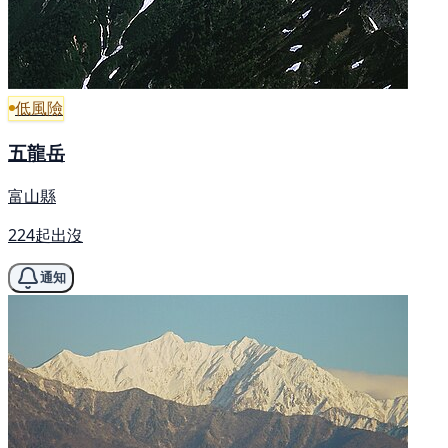
低風險
五龍岳
富山縣
224起出沒
通知