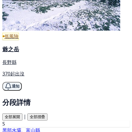
低風險
爺之岳
長野縣
370起出沒
通知
分段詳情
|
全部展開
全部摺疊
S
黑部水壩、富山縣