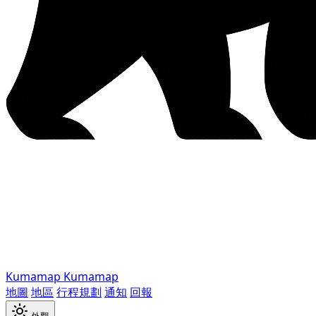
Kumamap
Kumamap
地圖
地區
行程規劃
通知
回報