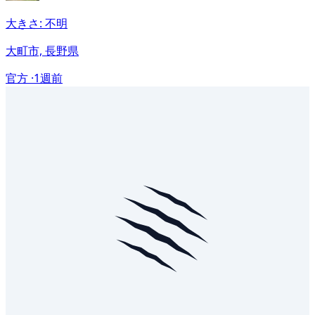
大きさ: 不明
大町市, 長野県
官方 ·
1週前