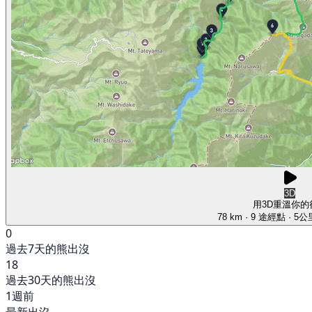
3D
用3D重溫你的
78 km
· 9 途經點
· 5
0
過去7天的熊出沒
18
過去30天的熊出沒
1週前