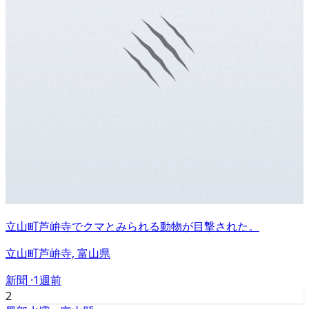
立山町芦峅寺でクマとみられる動物が目撃された。
立山町芦峅寺, 富山県
新聞 ·
1週前
2