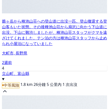
爺ヶ岳から種池山荘への登山道に出没一匹。登山撤退する登
山客もいた状態。その後種池山荘から扇沢に向かう下山道に
出没。下山に難渋しましたが、種池山荘スタッフがクマを遠
ざけてくれました。テン泊の方は種池山荘スタッフから止め
られ小屋泊になっていました
大町市, 長野県
2週前
4
立山町、富山縣
1.8 km
26分鐘
5 公里內 1 次出沒
中等風險