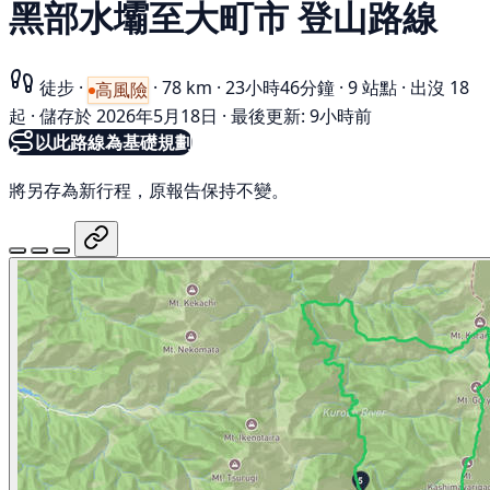
黑部水壩至大町市 登山路線
徒步
·
·
78 km
·
23小時46分鐘
·
9 站點
·
出沒 18
高風險
起
·
儲存於 2026年5月18日
·
最後更新: 9小時前
以此路線為基礎規劃
將另存為新行程，原報告保持不變。