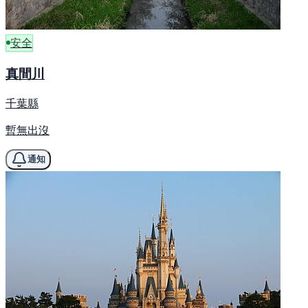
安全
真間川
千葉縣
暫無出沒
通知