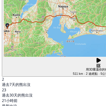
3D
用3D重溫你的
511 km
· 2 途經點
· 5
2
過去7天的熊出沒
23
過去30天的熊出沒
21小時前