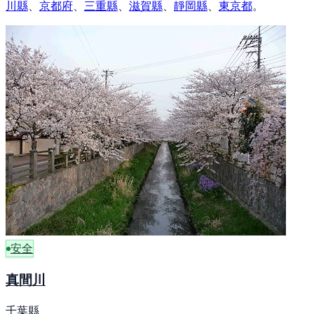
川縣
、
京都府
、
三重縣
、
滋賀縣
、
靜岡縣
、
東京都
。
安全
真間川
千葉縣