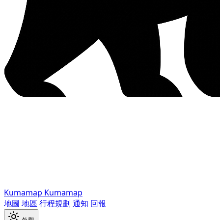
Kumamap
Kumamap
地圖
地區
行程規劃
通知
回報