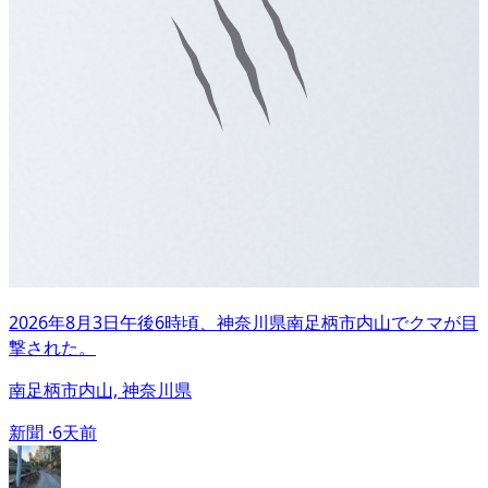
2026年8月3日午後6時頃、神奈川県南足柄市内山でクマが目
撃された。
南足柄市内山, 神奈川県
新聞 ·
6天前