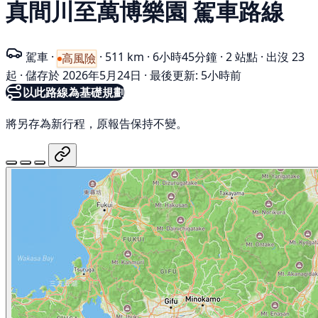
真間川至萬博樂園 駕車路線
駕車
·
·
511 km
·
6小時45分鐘
·
2 站點
·
出沒 23
高風險
起
·
儲存於 2026年5月24日
·
最後更新: 5小時前
以此路線為基礎規劃
將另存為新行程，原報告保持不變。