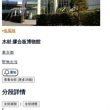
低風險
木材·膠合板博物館
東京都
暫無出沒
通知
查看全部 (更多16個)
分段詳情
|
全部展開
全部摺疊
S