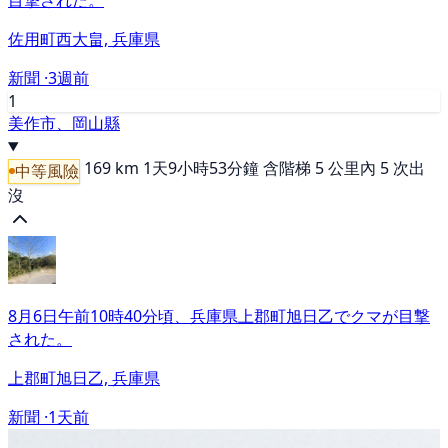
目撃された。
佐用町西大畠, 兵庫県
新聞 ·
3週前
1
美作市、岡山縣
169 km
1天9小時53分鐘
含階梯
5 公里內 5 次出
中等風險
沒
8月6日午前10時40分頃、兵庫県上郡町旭日乙でクマが目撃
された。
上郡町旭日乙, 兵庫県
新聞 ·
1天前