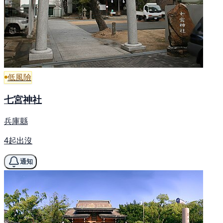
低風險
七宮神社
兵庫縣
4起出沒
通知