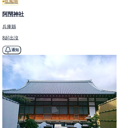
低風險
阿閇神社
兵庫縣
8起出沒
通知