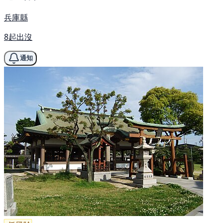
兵庫縣
8起出沒
通知