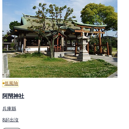
低風險
阿閇神社
兵庫縣
8起出沒