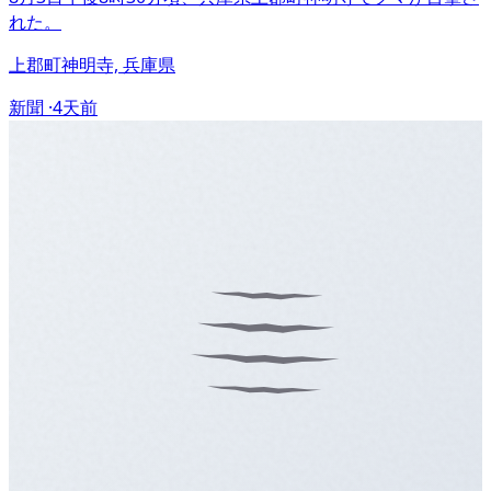
れた。
上郡町神明寺, 兵庫県
新聞 ·
4天前