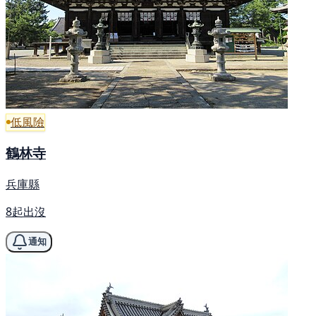
低風險
鶴林寺
兵庫縣
8起出沒
通知