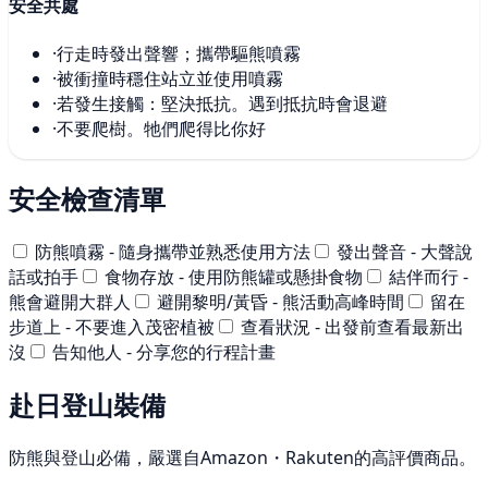
安全共處
·
行走時發出聲響；攜帶驅熊噴霧
·
被衝撞時穩住站立並使用噴霧
·
若發生接觸：堅決抵抗。遇到抵抗時會退避
·
不要爬樹。牠們爬得比你好
安全檢查清單
防熊噴霧 - 隨身攜帶並熟悉使用方法
發出聲音 - 大聲說
話或拍手
食物存放 - 使用防熊罐或懸掛食物
結伴而行 -
熊會避開大群人
避開黎明/黃昏 - 熊活動高峰時間
留在
步道上 - 不要進入茂密植被
查看狀況 - 出發前查看最新出
沒
告知他人 - 分享您的行程計畫
赴日登山裝備
防熊與登山必備，嚴選自Amazon・Rakuten的高評價商品。