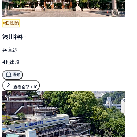
低風險
湊川神社
兵庫縣
4起出沒
通知
查看全部
+16