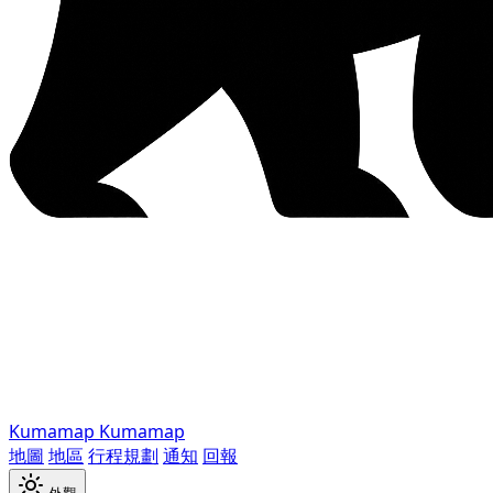
Kumamap
Kumamap
地圖
地區
行程規劃
通知
回報