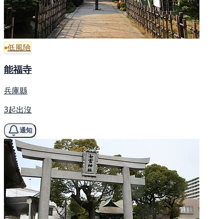
低風險
能福寺
兵庫縣
3起出沒
通知