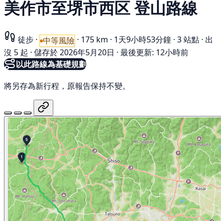
美作市至堺市西区 登山路線
徒步
·
·
175 km
·
1天9小時53分鐘
·
3 站點
·
出
中等風險
沒 5 起
·
儲存於 2026年5月20日
·
最後更新: 12小時前
以此路線為基礎規劃
將另存為新行程，原報告保持不變。