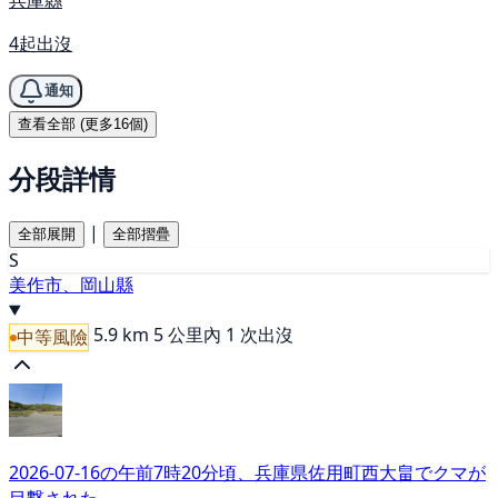
4起出沒
通知
查看全部 (更多16個)
分段詳情
|
全部展開
全部摺疊
S
美作市、岡山縣
5.9 km
5 公里內 1 次出沒
中等風險
2026-07-16の午前7時20分頃、兵庫県佐用町西大畠でクマが