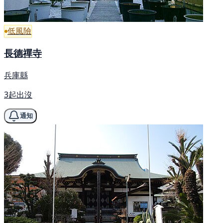
低風險
長德禪寺
兵庫縣
3起出沒
通知