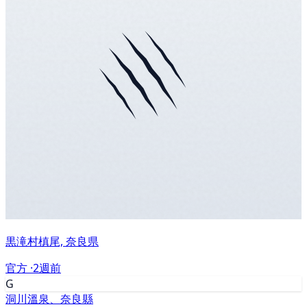
黒滝村槙尾, 奈良県
官方 ·
2週前
G
洞川溫泉、奈良縣