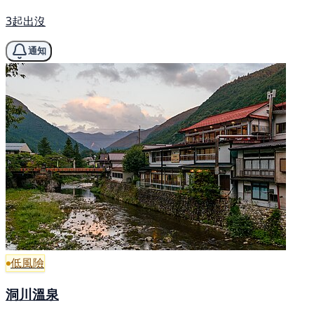
3起出沒
通知
低風險
洞川溫泉