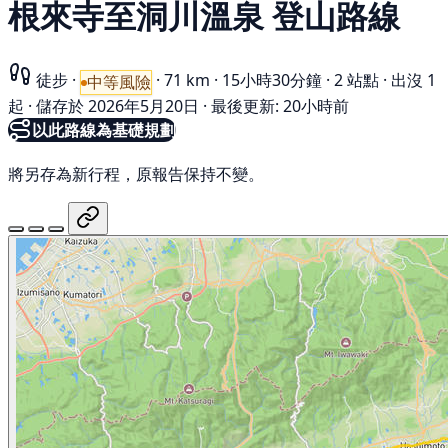
根來寺至洞川溫泉 登山路線
徒步
·
·
71 km
·
15小時30分鐘
·
2 站點
·
出沒 1
中等風險
起
·
儲存於 2026年5月20日
·
最後更新: 20小時前
以此路線為基礎規劃
將另存為新行程，原報告保持不變。