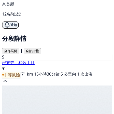
奈良縣
124起出沒
通知
分段詳情
|
全部展開
全部摺疊
S
根來寺、和歌山縣
71 km
15小時30分鐘
5 公里內 1 次出沒
中等風險