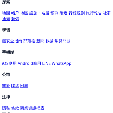
探索
地圖
帳戶
地區
設施・名勝
預測
附近
行程規劃
旅行報告
社群
通知
裝備
學習
熊安全指南
部落格
新聞
數據
常見問題
手機端
iOS應用
Android應用
LINE
WhatsApp
公司
關於
聯絡
回報
法律
隱私
條款
商業資訊揭露