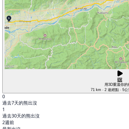
3D
用3D重溫你的
71 km
· 2 途經點
· 5
0
過去7天的熊出沒
1
過去30天的熊出沒
2週前