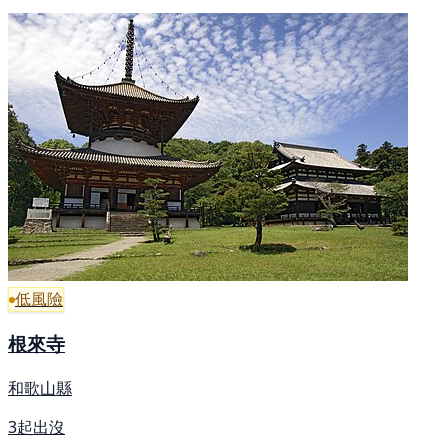
低風險
根來寺
和歌山縣
3起出沒