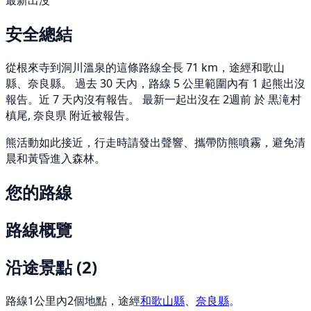
最新出沒
安全總結
從根來寺到洞川溫泉的這條路線全長 71 km，途經和歌山
縣、奈良縣。 過去 30 天內，路線 5 公里範圍內有 1 起熊出沒
報告。近 7 天內沒有報告。 最新一起出沒在 2週前 於 黒滝村
槙尾, 奈良県 附近被報告。
熊活動如此接近，行走時請發出聲響、攜帶防熊噴霧，避免清
晨和黃昏進入森林。
您的路線
路線概覽
沿途景點
(2)
路線1公里內2個地點，途經
和歌山縣
、
奈良縣
。