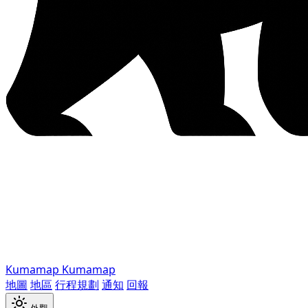
Kumamap
Kumamap
地圖
地區
行程規劃
通知
回報