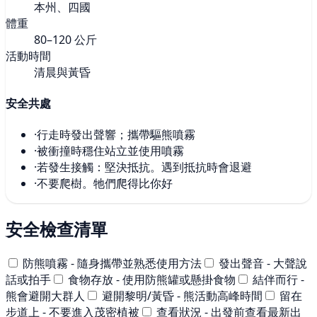
本州、四國
體重
80–120 公斤
活動時間
清晨與黃昏
安全共處
·
行走時發出聲響；攜帶驅熊噴霧
·
被衝撞時穩住站立並使用噴霧
·
若發生接觸：堅決抵抗。遇到抵抗時會退避
·
不要爬樹。牠們爬得比你好
安全檢查清單
防熊噴霧 - 隨身攜帶並熟悉使用方法
發出聲音 - 大聲說
話或拍手
食物存放 - 使用防熊罐或懸掛食物
結伴而行 -
熊會避開大群人
避開黎明/黃昏 - 熊活動高峰時間
留在
步道上 - 不要進入茂密植被
查看狀況 - 出發前查看最新出