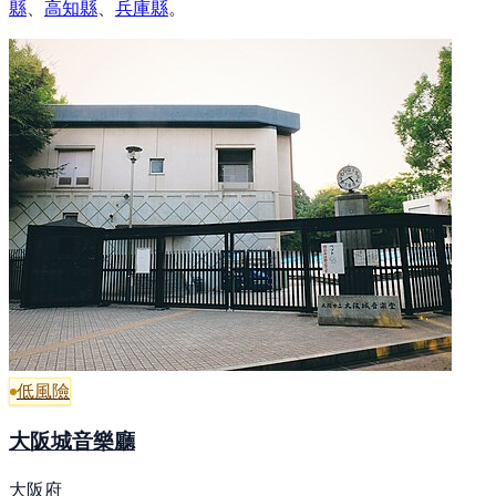
縣
、
高知縣
、
兵庫縣
。
低風險
大阪城音樂廳
大阪府