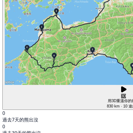
3D
用3D重溫你的
830 km
· 10 
0
過去7天的熊出沒
0