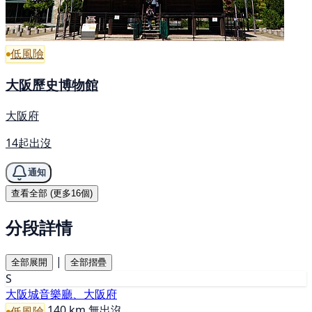
低風險
大阪歷史博物館
大阪府
14起出沒
通知
查看全部 (更多16個)
分段詳情
|
全部展開
全部摺疊
S
大阪城音樂廳、大阪府
140 km
無出沒
低風險