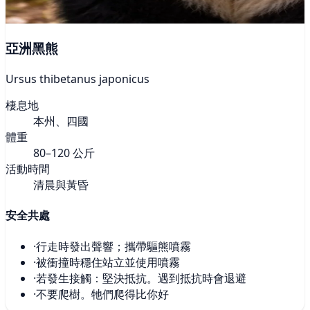
亞洲黑熊
Ursus thibetanus japonicus
棲息地
本州、四國
體重
80–120 公斤
活動時間
清晨與黃昏
安全共處
·
行走時發出聲響；攜帶驅熊噴霧
·
被衝撞時穩住站立並使用噴霧
·
若發生接觸：堅決抵抗。遇到抵抗時會退避
·
不要爬樹。牠們爬得比你好