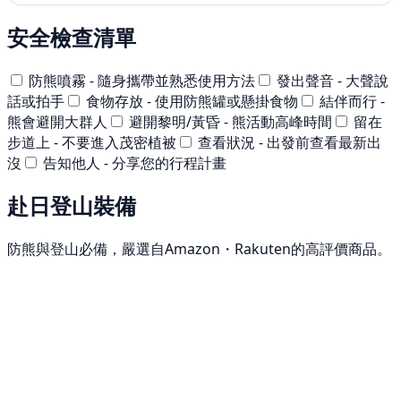
安全檢查清單
防熊噴霧 - 隨身攜帶並熟悉使用方法
發出聲音 - 大聲說
話或拍手
食物存放 - 使用防熊罐或懸掛食物
結伴而行 -
熊會避開大群人
避開黎明/黃昏 - 熊活動高峰時間
留在
步道上 - 不要進入茂密植被
查看狀況 - 出發前查看最新出
沒
告知他人 - 分享您的行程計畫
赴日登山裝備
防熊與登山必備，嚴選自Amazon・Rakuten的高評價商品。