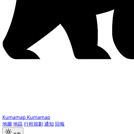
Kumamap
Kumamap
地圖
地區
行程規劃
通知
回報