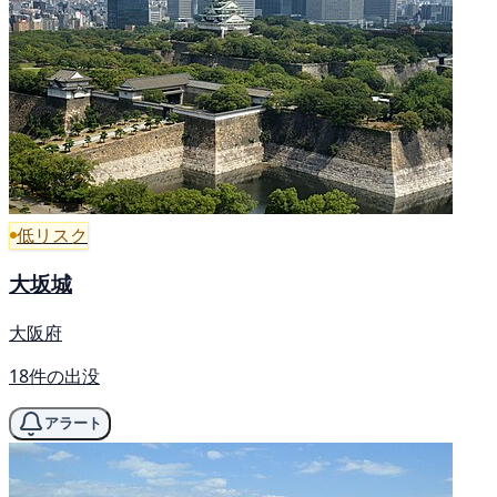
低リスク
大坂城
大阪府
18件の出没
アラート