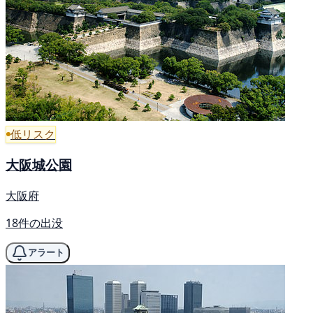
低リスク
大阪城公園
大阪府
18件の出没
アラート