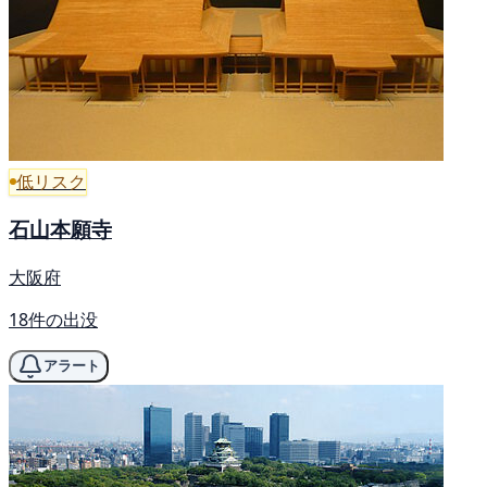
低リスク
石山本願寺
大阪府
18件の出没
アラート