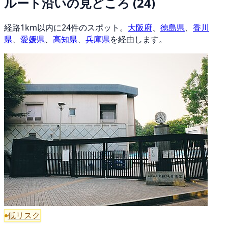
ルート沿いの見どころ
(24)
経路1km以内に24件のスポット。
大阪府
、
徳島県
、
香川
県
、
愛媛県
、
高知県
、
兵庫県
を経由します。
低リスク