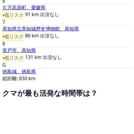
6
久万高原町、愛媛県
91 km
出没なし
低リスク
7
高知県立高知城歴史博物館、高知県
86 km
出没なし
低リスク
8
室戸市、高知県
131 km
出没なし
低リスク
G
徳島城、徳島県
総距離: 830 km
クマが最も活発な時間帯は？