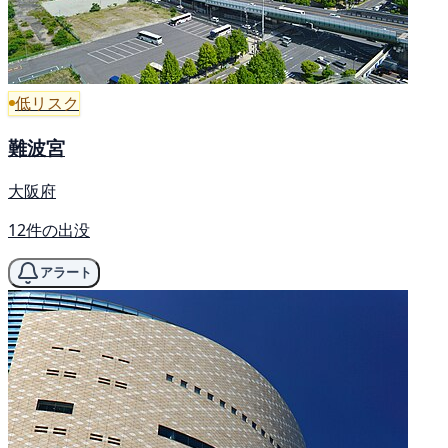
低リスク
難波宮
大阪府
12件の出没
アラート