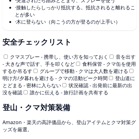
·
突進されたら踏みとどまり、スプレーを使う
·
接触したらしっかり抵抗する。抵抗されると離れるこ
とが多い
·
木に登らない（向こうの方が登るのが上手い）
安全チェックリスト
クマスプレー - 携帯し、使い方を知っておく
音を出す
- 大きな声で話す、手を叩くなど
食料保管 - クマ缶を使用
するか吊るす
グループで移動 - クマは大人数を避ける
明け方/夕暮れを避ける - クマの活動ピーク時間
登山道に
とどまる - 密林に入らない
状況確認 - 出発前に最新の出
没を確認
誰かに伝える - 旅行計画を共有する
登山・クマ対策装備
Amazon・楽天の高評価品から、登山アイテムとクマ対策グ
ッズを厳選。