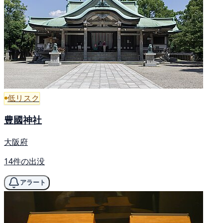
低リスク
豊國神社
大阪府
14件の出没
アラート