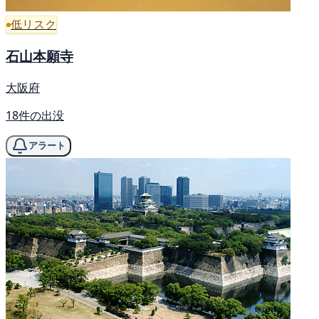
低リスク
石山本願寺
大阪府
18件の出没
アラート