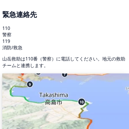
緊急連絡先
110
警察
119
消防/救急
山岳救助は110番（警察）に電話してください。地元の救助
チームと連携します。