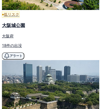
低リスク
大阪城公園
大阪府
18件の出没
アラート