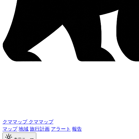
クママップ
クママップ
マップ
地域
旅行計画
アラート
報告