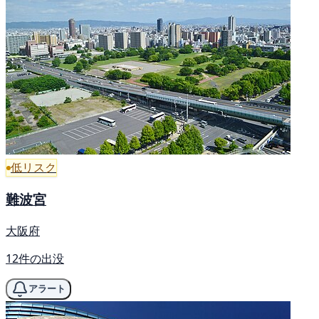
低リスク
難波宮
大阪府
12件の出没
アラート