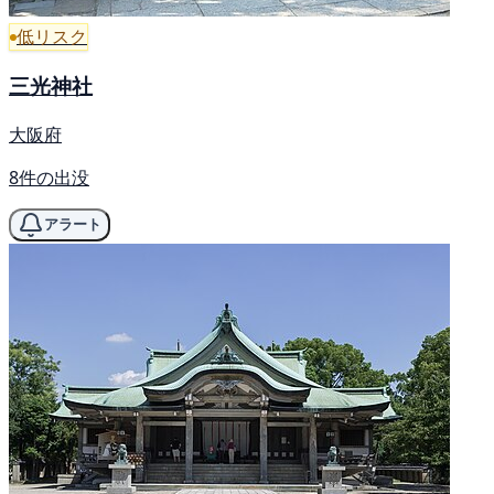
低リスク
三光神社
大阪府
8件の出没
アラート