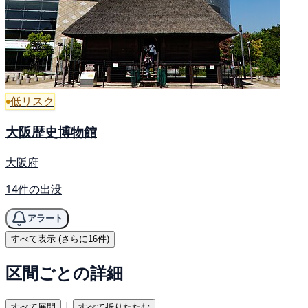
低リスク
大阪歴史博物館
大阪府
14件の出没
アラート
すべて表示 (さらに16件)
区間ごとの詳細
|
すべて展開
すべて折りたたむ