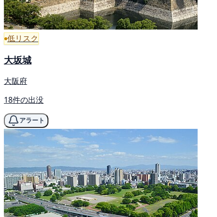
低リスク
大坂城
大阪府
18件の出没
アラート