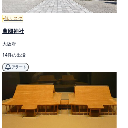
低リスク
豊國神社
大阪府
14件の出没
アラート