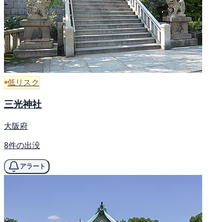
低リスク
三光神社
大阪府
8件の出没
アラート