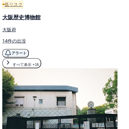
低リスク
大阪歴史博物館
大阪府
14件の出没
アラート
すべて表示
+16