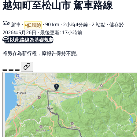
越知町至松山市 駕車路線
駕車
·
·
90 km
·
2小時4分鐘
·
2 站點
·
儲存於
低風險
2026年5月26日
·
最後更新: 17小時前
以此路線為基礎規劃
將另存為新行程，原報告保持不變。