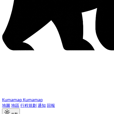
Kumamap
Kumamap
地圖
地區
行程規劃
通知
回報