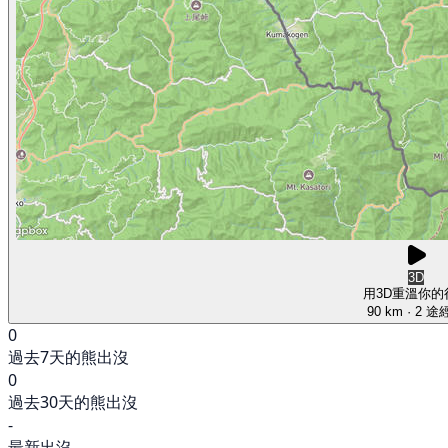
3D
用3D重溫你的
90 km
· 2 途
0
過去7天的熊出沒
0
過去30天的熊出沒
-
最新出沒