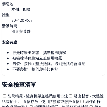
棲息地
本州、四國
體重
80–120 公斤
活動時間
清晨與黃昏
安全共處
·
行走時發出聲響；攜帶驅熊噴霧
·
被衝撞時穩住站立並使用噴霧
·
若發生接觸：堅決抵抗。遇到抵抗時會退避
·
不要爬樹。牠們爬得比你好
安全檢查清單
防熊噴霧 - 隨身攜帶並熟悉使用方法
發出聲音 - 大聲說
話或拍手
食物存放 - 使用防熊罐或懸掛食物
結伴而行 -
熊會避開大群人
避開黎明/黃昏 - 熊活動高峰時間
留在