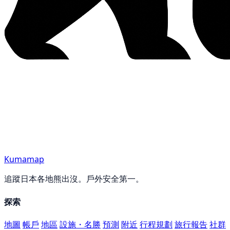
Kumamap
追蹤日本各地熊出沒。戶外安全第一。
探索
地圖
帳戶
地區
設施・名勝
預測
附近
行程規劃
旅行報告
社群