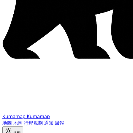
Kumamap
Kumamap
地圖
地區
行程規劃
通知
回報