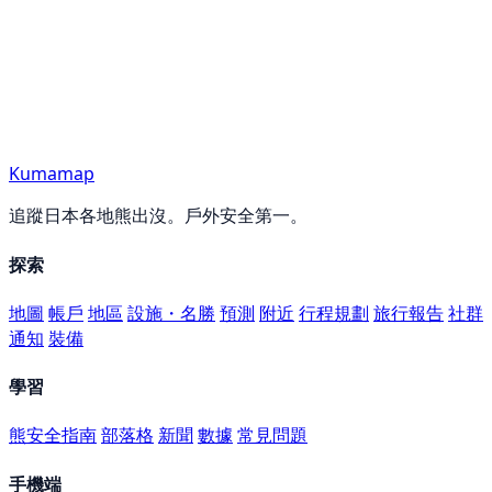
Kumamap
追蹤日本各地熊出沒。戶外安全第一。
探索
地圖
帳戶
地區
設施・名勝
預測
附近
行程規劃
旅行報告
社群
通知
裝備
學習
熊安全指南
部落格
新聞
數據
常見問題
手機端