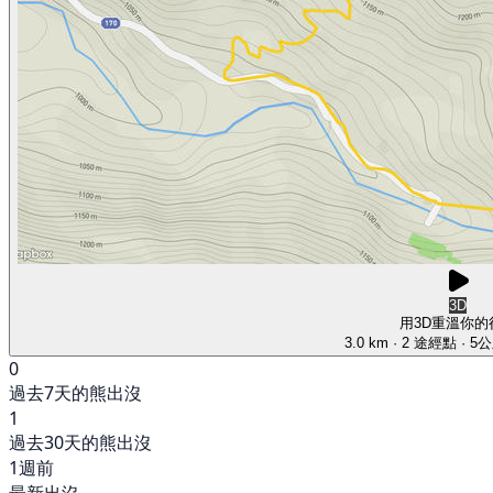
3D
用3D重溫你的
3.0 km
· 2 途經點
· 5
0
過去7天的熊出沒
1
過去30天的熊出沒
1週前