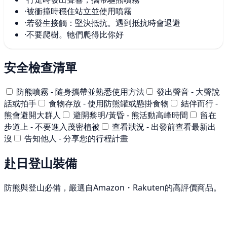
·
被衝撞時穩住站立並使用噴霧
·
若發生接觸：堅決抵抗。遇到抵抗時會退避
·
不要爬樹。牠們爬得比你好
安全檢查清單
防熊噴霧 - 隨身攜帶並熟悉使用方法
發出聲音 - 大聲說
話或拍手
食物存放 - 使用防熊罐或懸掛食物
結伴而行 -
熊會避開大群人
避開黎明/黃昏 - 熊活動高峰時間
留在
步道上 - 不要進入茂密植被
查看狀況 - 出發前查看最新出
沒
告知他人 - 分享您的行程計畫
赴日登山裝備
防熊與登山必備，嚴選自Amazon・Rakuten的高評價商品。