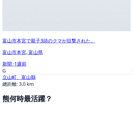
富山市本宮で親子3頭のクマが目撃された。
富山市本宮, 富山県
新聞 ·
1週前
G
立山町、富山縣
總距離: 3.0 km
熊何時最活躍？